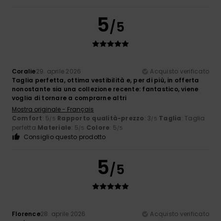
5
/5
Coralie
29. aprile 2026
Acquisto verificato
Taglia perfetta, ottima vestibilità e, per di più, in offerta
nonostante sia una collezione recente: fantastico, viene
voglia di tornare a comprarne altri
Mostra originale - Français
Comfort
: 5
Rapporto qualità-prezzo
: 3
Taglia
: Taglia
/5
/5
perfetta
Materiale
: 5
Colore
: 5
/5
/5
Consiglio questo prodotto
5
/5
Florence
28. aprile 2026
Acquisto verificato