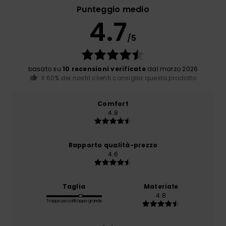
Punteggio medio
4.7
/5
basato su
10 recensioni verificate
dal marzo 2026
Il 60% dei nostri clienti consiglia questo prodotto
Comfort
4.8
Rapporto qualità-prezzo
4.6
Taglia
Materiale
4.8
Troppo piccolo
Troppo grande