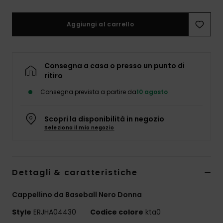
Abbigliame
Aggiungi al carrello
Accessori
Calzature
Consegna a casa o presso un punto di
ritiro
Consegna prevista a partire da
10 agosto
Fitness
Scopri la disponibilità in negozio
Snow
Seleziona il mio negozio
Swim
Dettagli & caratteristiche
Cappellino da Baseball Nero Donna
Style
ERJHA04430
Codice colore
kta0