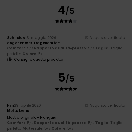
4
/5
Schneider
3. maggio 2026
Acquisto verificato
angenehmer Tragekomfort
Comfort
: 5
Rapporto qualità-prezzo
: 5
Taglia
: Taglia
/5
/5
perfetta
Colore
: 5
/5
Consiglio questo prodotto
5
/5
Nils
29. aprile 2026
Acquisto verificato
Molto bene
Mostra originale - Français
Comfort
: 5
Rapporto qualità-prezzo
: 5
Taglia
: Taglia
/5
/5
perfetta
Materiale
: 5
Colore
: 5
/5
/5