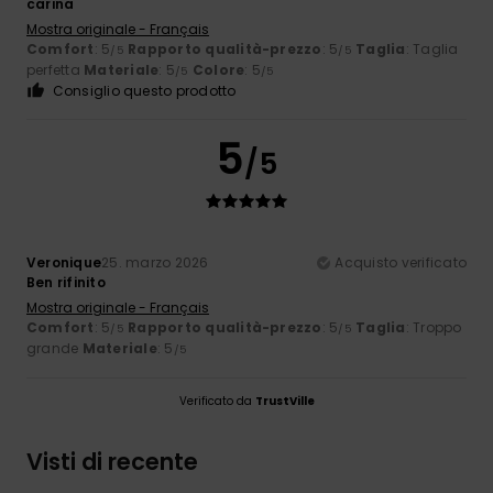
carina
Mostra originale - Français
Comfort
: 5
Rapporto qualità-prezzo
: 5
Taglia
: Taglia
/5
/5
perfetta
Materiale
: 5
Colore
: 5
/5
/5
Consiglio questo prodotto
5
/5
Veronique
25. marzo 2026
Acquisto verificato
Ben rifinito
Mostra originale - Français
Comfort
: 5
Rapporto qualità-prezzo
: 5
Taglia
: Troppo
/5
/5
grande
Materiale
: 5
/5
Verificato da
TrustVille
Visti di recente