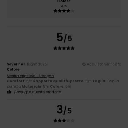
Colore
4.4
5
/5
Severine
3. luglio 2026
Acquisto verificato
Colore
Mostra originale - Français
Comfort
: 5
Rapporto qualità-prezzo
: 5
Taglia
: Taglia
/5
/5
perfetta
Materiale
: 5
Colore
: 5
/5
/5
Consiglio questo prodotto
3
/5