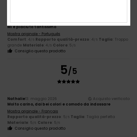
Igrejas
13. maggio 2026
Acquisto verificato
Mi è piaciuto tantissimo
Mostra originale - Português
Comfort
: 4
Rapporto qualità-prezzo
: 4
Taglia
: Troppo
/5
/5
grande
Materiale
: 4
Colore
: 5
/5
/5
Consiglio questo prodotto
5
/5
Nathalie
13. maggio 2026
Acquisto verificato
Molto carino, dai bei colori e comodo da indossare
Mostra originale - Français
Rapporto qualità-prezzo
: 5
Taglia
: Taglia perfetta
/5
Materiale
: 5
Colore
: 5
/5
/5
Consiglio questo prodotto