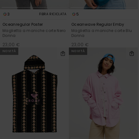
3
5
FIBRA RICICLATA
Oceanregular Poster
Oceanwave Regular Emby
Maglietta a maniche corte Nero
Maglietta a maniche corte Blu
Donna
Donna
23,00 €
23,00 €
NOVITÀ
NOVITÀ