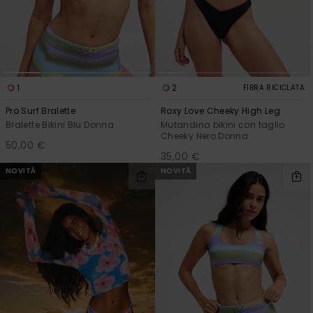
Abbigliame
Accessori
1
2
FIBRA RICICLATA
Calzature
Pro Surf Bralette
Roxy Love Cheeky High Leg
Bralette Bikini Blu Donna
Mutandina bikini con taglio
Fitness
Cheeky Nero Donna
50,00 €
35,00 €
NOVITÀ
NOVITÀ
Snow
Swim