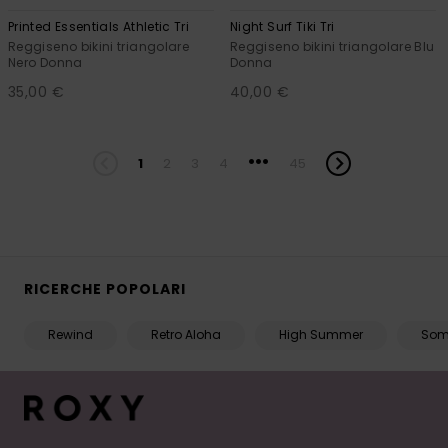
Printed Essentials Athletic Tri
Night Surf Tiki Tri
Reggiseno bikini triangolare
Reggiseno bikini triangolare Blu
Nero Donna
Donna
35,00 €
40,00 €
...
1
2
3
4
45
RICERCHE POPOLARI
Rewind
Retro Aloha
High Summer
Som