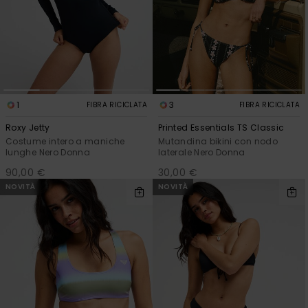
Sole
al nostro modulo
ROXY APP
Jumpsuits &
di contatto.
Playsuits
Borse tecni
Surf
Giacche da
Consulta
WISHLIST
Neve
le FAQ
Pantaloncini
Accessori s
Cartelle &
Astucci
Pantaloni 
1
3
FIBRA RICICLATA
FIBRA RICICLATA
Gonne
Neve
Accessori
Roxy Jetty
Printed Essentials TS Classic
Costume intero a maniche
Mutandina bikini con nodo
lunghe Nero Donna
laterale Nero Donna
Costumi da
Bagno
90,00 €
30,00 €
NOVITÀ
NOVITÀ
Mute da Su
Lycra &
Accessori
Neoprene