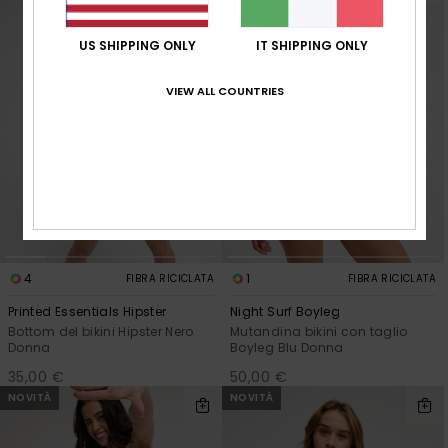
US SHIPPING ONLY
IT SHIPPING ONLY
VIEW ALL COUNTRIES
4
1
FIBRA RICICLATA
FIBRA RICICLATA
Printed Essentials Hipster
Night Surf Boyleg
Bottom del bikini Hipster Nero
Mutandina bikini con taglio
Donna
Boyleg Blu Donna
35,00 €
50,00 €
NOVITÀ
NOVITÀ