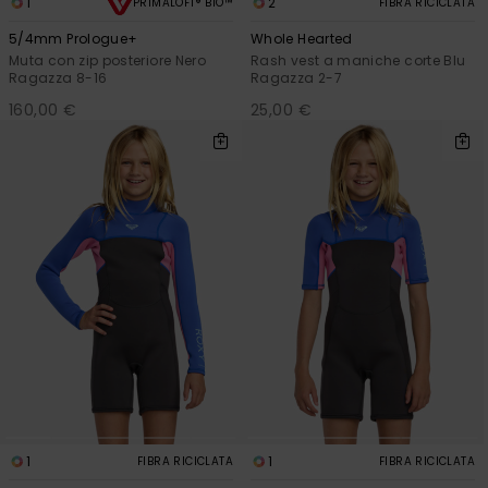
1
2
PRIMALOFT® BIO™
FIBRA RICICLATA
5/4mm Prologue+
Whole Hearted
Muta con zip posteriore Nero
Rash vest a maniche corte Blu
Ragazza 8-16
Ragazza 2-7
160,00 €
25,00 €
1
1
FIBRA RICICLATA
FIBRA RICICLATA