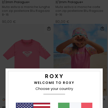
2/2mm Prologue+
2/2mm Prologue+
Muta estiva a maniche lunghe
Muta estiva a maniche corte
con zip posteriore Blu Ragazza
con zip posteriore Blu Ragazza
8-16
8-16
90,00 €
80,00 €
WELCOME TO ROXY
Choose your country
2
1
FIBRA RICICLATA
FIBRA RICICLATA
Whole Hearted
Check