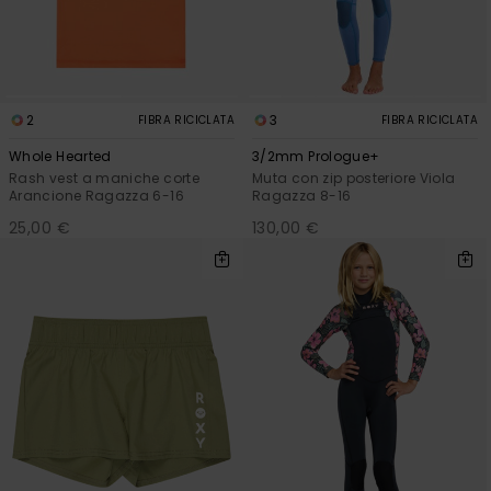
Abbigliame
Accessori
2
3
FIBRA RICICLATA
FIBRA RICICLATA
Calzature
Whole Hearted
3/2mm Prologue+
Rash vest a maniche corte
Muta con zip posteriore Viola
Arancione Ragazza 6-16
Ragazza 8-16
Fitness
25,00 €
130,00 €
Snow
Swim