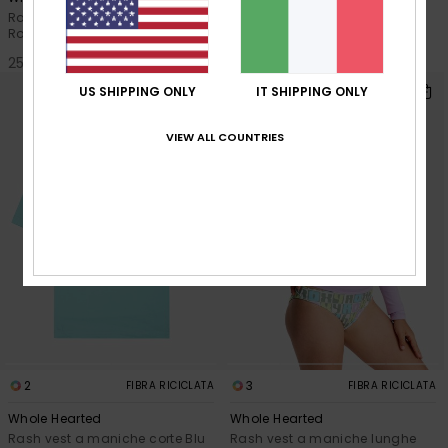
Rash vest a maniche corte
Set rash vest a maniche corte
Rosa Ragazza 2-7
Rosa Ragazza 2-7
25,00 €
45,00 €
US SHIPPING ONLY
IT SHIPPING ONLY
VIEW ALL COUNTRIES
2
3
FIBRA RICICLATA
FIBRA RICICLATA
Whole Hearted
Whole Hearted
Rash vest a maniche corte Blu
Rash vest a maniche lunghe