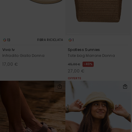
13
1
FIBRA RICICLATA
Viva Iv
Spotless Sunnies
Infradito Giallo Donna
Tote bag Marrone Donna
17,00 €
40%
45,00 €
27,00 €
OFFERTE