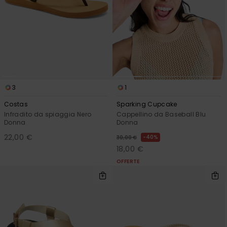
3
1
Costas
Sparking Cupcake
Infradito da spiaggia Nero
Cappellino da Baseball Blu
Donna
Donna
22,00 €
40%
30,00 €
18,00 €
OFFERTE