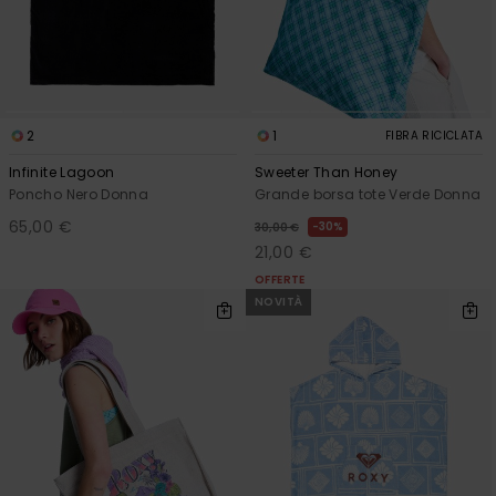
2
1
FIBRA RICICLATA
Infinite Lagoon
Sweeter Than Honey
Poncho Nero Donna
Grande borsa tote Verde Donna
65,00 €
30%
30,00 €
21,00 €
OFFERTE
NOVITÀ