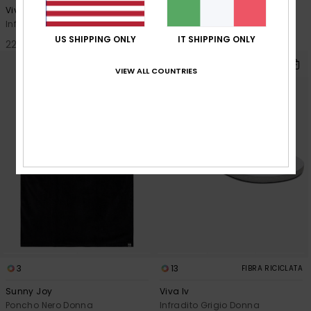
Viva Jelly
Napili
Infradito Bianco Donna
Infradito Nero Donna
US SHIPPING ONLY
IT SHIPPING ONLY
22,00 €
22,00 €
VIEW ALL COUNTRIES
3
13
FIBRA RICICLATA
Sunny Joy
Viva Iv
Poncho Nero Donna
Infradito Grigio Donna