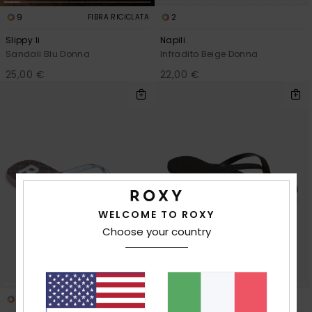
9
2
FIBRA RICICLATA
Slippy Ii
Napili
Sandali Blu Donna
Infradito Beige Donna
25,00 €
22,00 €
WELCOME TO ROXY
Choose your country
4
2
FIBRA RICICLATA