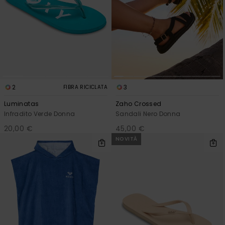
Abbigliame
Accessori
Calzature
2
3
FIBRA RICICLATA
Fitness
Luminatas
Zaho Crossed
Infradito Verde Donna
Sandali Nero Donna
Snow
20,00 €
45,00 €
NOVITÀ
Swim