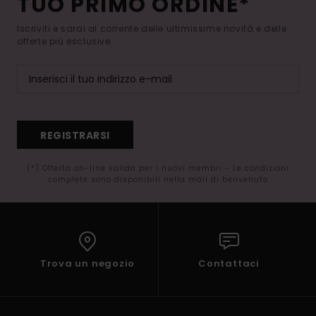
TUO PRIMO ORDINE*
Iscriviti e sarai al corrente delle ultimissime novità e delle
offerte più esclusive.
REGISTRARSI
(*) Offerta on-line valida per i nuovi membri - Le condizioni
complete sono disponibili nella mail di benvenuto
Trova un negozio
Contattaci