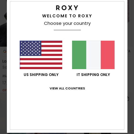
Abbigliame
WELCOME TO ROXY
Accessori
Choose your country
Calzature
2
2
FIBRA RICICLATA
Fitness
Lana Collar
Sayna Collar
Scaldacollo Beige Donna
Scaldacollo Viola Donna
Snow
US SHIPPING ONLY
IT SHIPPING ONLY
50%
50%
35,00 €
35,00 €
17,50 €
17,50 €
VIEW ALL COUNTRIES
OFFERTE
OFFERTE
Swim