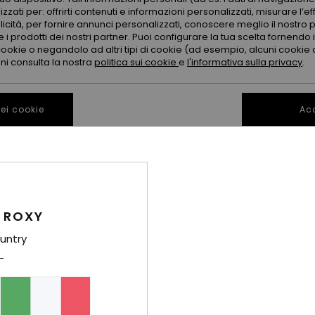
zzati per: offrirti contenuti e informazioni personalizzati, misurare l’ef
licità, per fornire annunci personalizzati, conoscere meglio il nostro 
 i prodotti dei nostri partner. Puoi configurare la tua scelta fornendo
cookie o negandolo ad altri tipi di cookie (ad esempio, alcuni cookie di
oni consulta la nostra
politica sui cookie
e
l'informativa sulla privacy
.
ei cookie
Acc
1
1
FIBRA RICICLATA
Roxy Dot
Pineapple Po
agazza
Costume in due pezzi Rosa
Costume in due
Ragazza 2-7
Ragazza 2-7
 ROXY
50%
50%
30,00 €
35,00 €
untry
15,00 €
17,50 €
OFFERTE
OFFERTE