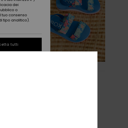
ficacia dei
pubblico o
 il tuo consenso
 tipo analitico).
etta tutti
1
FIBRA RICICLATA
p
Tw Roxy Cage
 pezzi Arancione
Sandali Blu Neonati
50%
26,00 €
13,00 €
OFFERTE