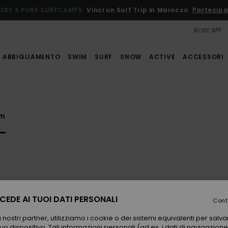
OXY X PURE SURFCAMPS
Vinci un Surf Trip in Marocco
Partecipa
ROXY APP
ABBIGLIAMENTO
SWIM
SURF
SNOW
ACTIVE
ACCESSORI
im
EDE AI TUOI DATI PERSONALI
Cont
 nostri partner, utilizziamo i cookie o dei sistemi equivalenti per sal
uo dispositivo. Tali informazioni personali (ad es. i dati di navigazione e