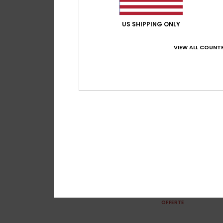
US SHIPPING ONLY
VIEW ALL COUNTR
1
Beach Check
Costume intero Ve
50%
45,00 €
22,50 €
OFFERTE