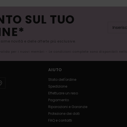
NTO SUL TUO
INE*
issime novità e delle offerte più esclusive.
 valida per i nuovi membri - Le condizioni complete sono disponibili nel
AIUTO
Stato dell'ordine
Spedizione
Effettuare un reso
Pagamento
Riparazioni e Garanzie
Protezione dei dati
FAQ e contatti