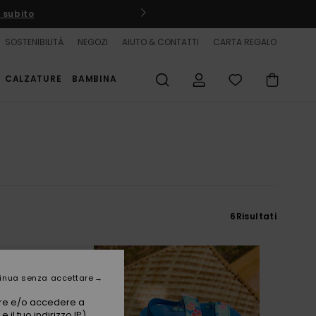
 subito
R
SOSTENIBILITÀ
NEGOZI
AIUTO & CONTATTI
CARTA REGALO
CALZATURE
BAMBINA
6
Risultati
inua senza accettare
vare e/o accedere a
 il tuo indirizzo IP)