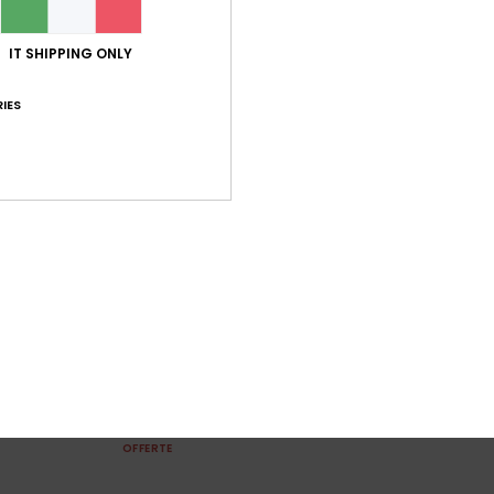
IT SHIPPING ONLY
IES
2
FIBRA RICICLATA
Pebbles
rde Ragazza 6-16
Sandali Blu Ragazza
50%
21,00 €
10,50 €
OFFERTE