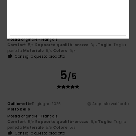
Catherine
19. giugno 2026
Acquisto verificato
Un po' caro
Mostra originale - Français
Comfort
: 5
Rapporto qualità-prezzo
: 3
Taglia
: Taglia
/5
/5
perfetta
Materiale
: 5
Colore
: 5
/5
/5
Consiglio questo prodotto
5
/5
Guillemette
11. giugno 2026
Acquisto verificato
Molto bello
Mostra originale - Français
Comfort
: 5
Rapporto qualità-prezzo
: 5
Taglia
: Taglia
/5
/5
perfetta
Materiale
: 5
Colore
: 5
/5
/5
Consiglio questo prodotto