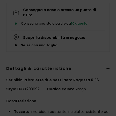
Abbigliame
Consegna a casa o presso un punto di
ritiro
Accessori
Consegna prevista a partire da
10 agosto
Calzature
Scopri la disponibilità in negozio
Seleziona una taglia
Fitness
Snow
Dettagli & caratteristiche
Swim
Set bikini a bralette due pezzi Nero Ragazza 6-16
Style
ERGX203692
Codice colore
xmgb
Caratteristiche
Tessuto:
morbido, resistente, riciclato, resistente ed