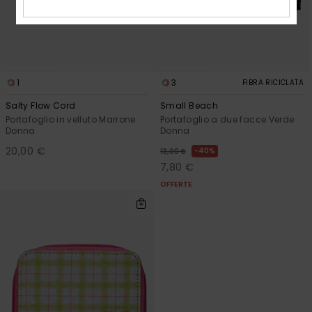
1
3
FIBRA RICICLATA
Salty Flow Cord
Small Beach
Portafoglio in velluto Marrone
Portafoglio a due facce Verde
Donna
Donna
20,00 €
40%
13,00 €
7,80 €
OFFERTE