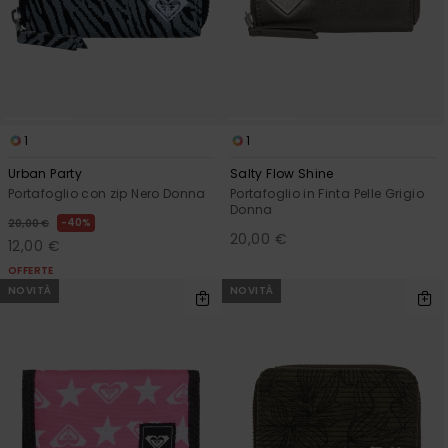
Abbigliame
Accessori
Calzature
1
1
Urban Party
Salty Flow Shine
Fitness
Portafoglio con zip Nero Donna
Portafoglio in Finta Pelle Grigio
Donna
40%
20,00 €
20,00 €
12,00 €
Snow
OFFERTE
NOVITÀ
NOVITÀ
Swim