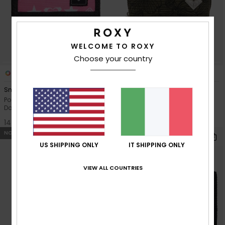
WELCOME TO ROXY
Choose your country
3
1
FIBRA RICICLATA
Small Beach
Lisette Printed
Portafoglio a due facce Rosa
Portafoglio in velluto a coste
Donna
Verde Donna
14,00 €
30,00 €
NOVITÀ
US SHIPPING ONLY
IT SHIPPING ONLY
VIEW ALL COUNTRIES