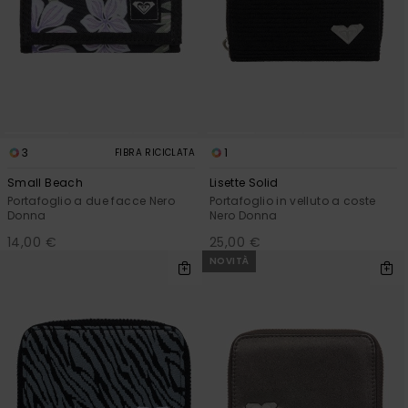
Sole
al nostro modulo
ROXY APP
Jumpsuits &
di contatto.
Playsuits
Borse tecni
Surf
Giacche da
Consulta
WISHLIST
Neve
le FAQ
Pantaloncini
Accessori s
Cartelle &
Astucci
Pantaloni 
Gonne
Neve
3
1
FIBRA RICICLATA
Accessori
Small Beach
Lisette Solid
Portafoglio a due facce Nero
Portafoglio in velluto a coste
Costumi da
Donna
Nero Donna
Bagno
14,00 €
25,00 €
NOVITÀ
Mute da Su
Lycra &
Accessori
Neoprene