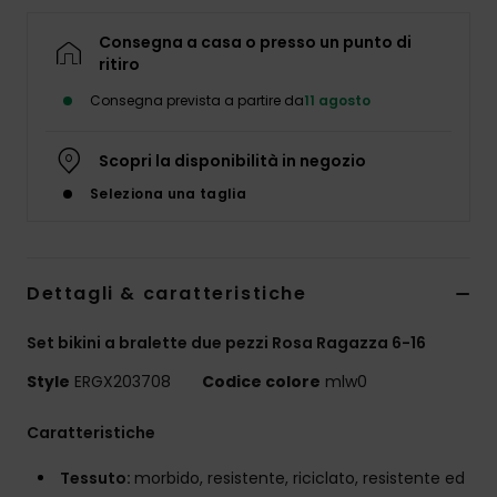
Abbigliame
Consegna a casa o presso un punto di
ritiro
Accessori
Consegna prevista a partire da
11 agosto
Calzature
Scopri la disponibilità in negozio
Seleziona una taglia
Fitness
Snow
Dettagli & caratteristiche
Swim
Set bikini a bralette due pezzi Rosa Ragazza 6-16
Style
ERGX203708
Codice colore
mlw0
Caratteristiche
Tessuto:
morbido, resistente, riciclato, resistente ed