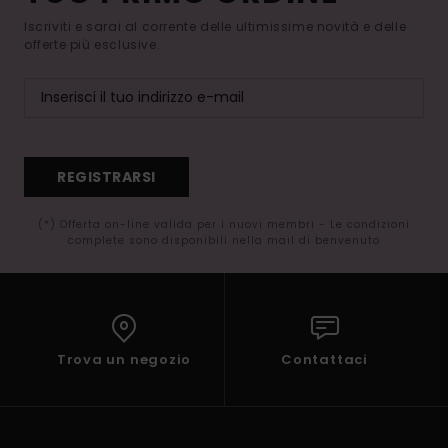
Iscriviti e sarai al corrente delle ultimissime novità e delle
offerte più esclusive.
REGISTRARSI
(*) Offerta on-line valida per i nuovi membri - Le condizioni
complete sono disponibili nella mail di benvenuto
Trova un negozio
Contattaci