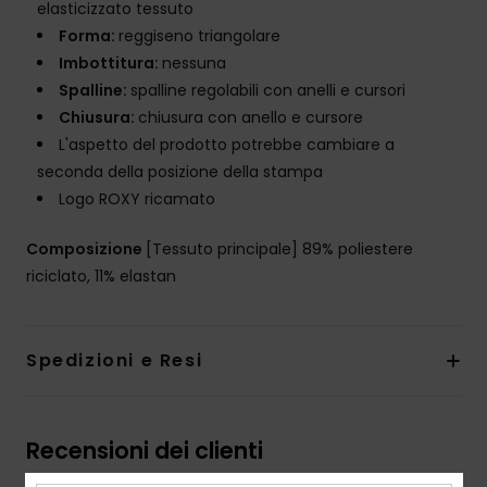
elasticizzato tessuto
Forma:
reggiseno triangolare
Imbottitura:
nessuna
Spalline:
spalline regolabili con anelli e cursori
Chiusura:
chiusura con anello e cursore
L'aspetto del prodotto potrebbe cambiare a
seconda della posizione della stampa
Logo ROXY ricamato
Composizione
[Tessuto principale] 89% poliestere
riciclato, 11% elastan
Spedizioni e Resi
Recensioni dei clienti