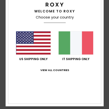
Punteggio medio
WELCOME TO ROXY
4.5
Choose your country
/5
basato su
2 recensioni verificate
dal giugno 2026
Il 50% dei nostri clienti consiglia questo prodotto
Comfort
US SHIPPING ONLY
IT SHIPPING ONLY
5.0
VIEW ALL COUNTRIES
Rapporto qualità-prezzo
4.0
Taglia
Materiale
5.0
Troppo piccolo
Troppo grande