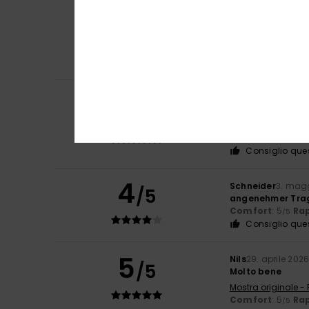
Igrejas
13. maggi
5
/5
Mi è piaciuto tan
Mostra originale -
Comfort
: 4
Rap
/5
Consiglio que
Nathalie
13. magg
5
/5
Molto carino, dai
Mostra originale -
Rapporto qualit
Consiglio que
4
Schneider
3. mag
/5
angenehmer Tra
Comfort
: 5
Rap
/5
Consiglio que
5
Nils
29. aprile 202
/5
Molto bene
Mostra originale -
Comfort
: 5
Rap
/5