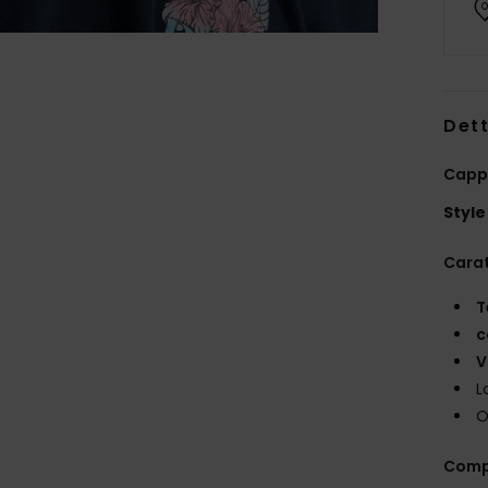
Dett
Cappe
Style
Carat
T
c
V
L
O
Comp