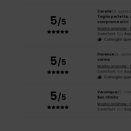
Coralie
29. aprile
5
Taglia perfetta, 
/5
comprarne altri
Mostra originale -
Comfort
: 5
Rap
/5
Consiglio que
Florence
28. april
5
/5
carina
Mostra originale -
Comfort
: 5
Rap
/5
Consiglio que
5
Veronique
25. ma
/5
Ben rifinito
Mostra originale -
Comfort
: 5
Rap
/5