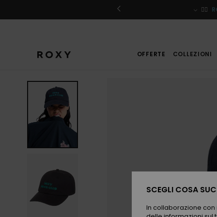
Salta
alle
iviti
🏄‍♀️
R
informazioni
sul
prodotto
OFFERTE
COLLEZIONI
SCEGLI COSA SUCC
In collaborazione con i
delle informazioni sul t