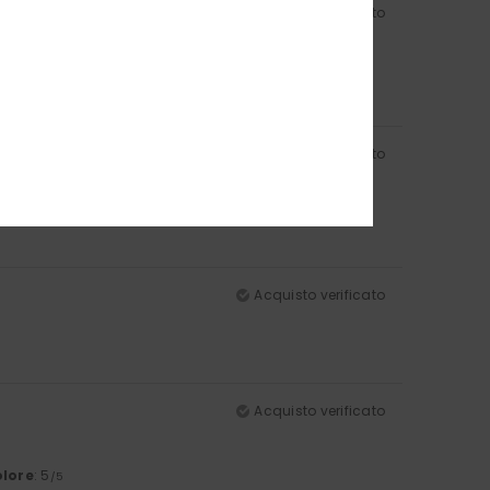
Acquisto verificato
olore
: 5
/5
Acquisto verificato
Acquisto verificato
Acquisto verificato
lore
: 5
/5