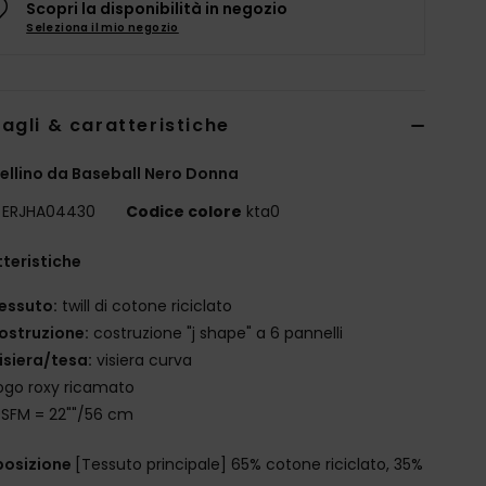
Scopri la disponibilità in negozio
Seleziona il mio negozio
agli & caratteristiche
llino da Baseball Nero Donna
ERJHA04430
Codice colore
kta0
teristiche
essuto:
twill di cotone riciclato
ostruzione:
costruzione "j shape" a 6 pannelli
isiera/tesa:
visiera curva
ogo roxy ricamato
SFM = 22""/56 cm
osizione
[Tessuto principale] 65% cotone riciclato, 35%