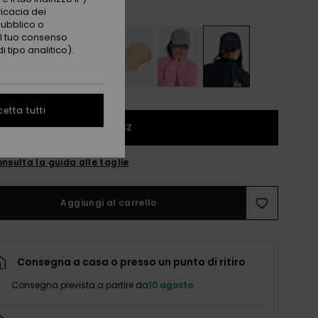
Phantom
i
ficacia dei
pubblico o
 il tuo consenso
 tipo analitico).
etta tutti
1SZ
nsulta la guida alle taglie
Aggiungi al carrello
Consegna a casa o presso un punto di ritiro
Consegna prevista a partire da
10 agosto