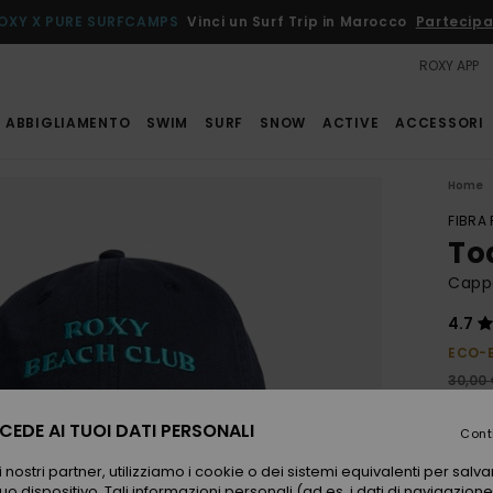
OXY X PURE SURFCAMPS
Vinci un Surf Trip in Marocco
Partecipa
ROXY APP
ABBIGLIAMENTO
SWIM
SURF
SNOW
ACTIVE
ACCESSORI
Home
FIBRA
To
Cappe
4.7
ECO-
30,00
18,
EDE AI TUOI DATI PERSONALI
Cont
OFFER
 nostri partner, utilizziamo i cookie o dei sistemi equivalenti per sal
uo dispositivo. Tali informazioni personali (ad es. i dati di navigazione e