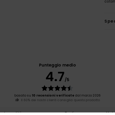
coto
Sped
Punteggio medio
4.7
/5
basato su
10 recensioni verificate
dal marzo 2026
Il 60% dei nostri clienti consiglia questo prodotto
orto qualità-prezzo
Taglia
Mate