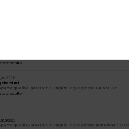
o 2026
tissimo
 Português
porto qualità-prezzo
: 4
Taglia
: Troppo grande
Materiale
: 4
C
/5
/5
sto prodotto
io 2026
 bei colori e comodo da indossare
 Français
à-prezzo
: 5
Taglia
: Taglia perfetta
Materiale
: 5
Colore
: 5
/5
/5
/5
sto prodotto
gio 2026
gekomfort
porto qualità-prezzo
: 5
Taglia
: Taglia perfetta
Colore
: 5
/5
/5
sto prodotto
6
 Français
porto qualità-prezzo
: 5
Taglia
: Taglia perfetta
Materiale
: 5
Co
/5
/5