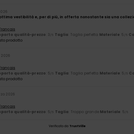
 2026
ottima vestibilità e, per di più, in offerta nonostante sia una collez
 Français
porto qualità-prezzo
: 3
Taglia
: Taglia perfetta
Materiale
: 5
Co
/5
/5
sto prodotto
e 2026
 Français
porto qualità-prezzo
: 5
Taglia
: Taglia perfetta
Materiale
: 5
Co
/5
/5
sto prodotto
rzo 2026
 Français
porto qualità-prezzo
: 5
Taglia
: Troppo grande
Materiale
: 5
/5
/5
Verificato da
TrustVille