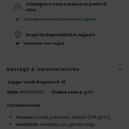
Abbigliame
Consegna a casa o presso un punto di
ritiro
Consegna prevista a partire da
12 agosto
Accessori
Scopri la disponibilità in negozio
Calzature
Seleziona una taglia
Fitness
Dettagli & caratteristiche
Snow
Jogger Verde Ragazza 4-16
Swim
Style
ERGFB03343
Codice colore
gzb0
Caratteristiche
Tessuto:
modal, poliestere, elastan [205 g/m²]
Vestibilità:
vestibilità con gamba larga