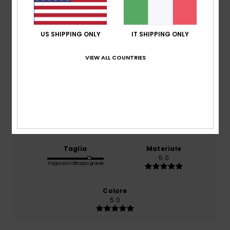
basato su
1 recensioni verificate
dal luglio 2026
US SHIPPING ONLY
IT SHIPPING ONLY
Il 0% dei nostri clienti consiglia questo prodotto
VIEW ALL COUNTRIES
Comfort
5.0
Rapporto qualità-prezzo
5.0
Taglia
Materiale
5.0
Troppo piccolo
Troppo grande
Colore
5.0