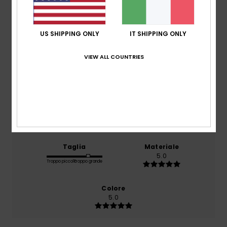
basato su
1 recensioni verificate
dal luglio 2026
US SHIPPING ONLY
IT SHIPPING ONLY
Il 0% dei nostri clienti consiglia questo prodotto
VIEW ALL COUNTRIES
Comfort
5.0
Rapporto qualità-prezzo
5.0
Taglia
Materiale
5.0
Troppo piccolo
Troppo grande
Colore
5.0