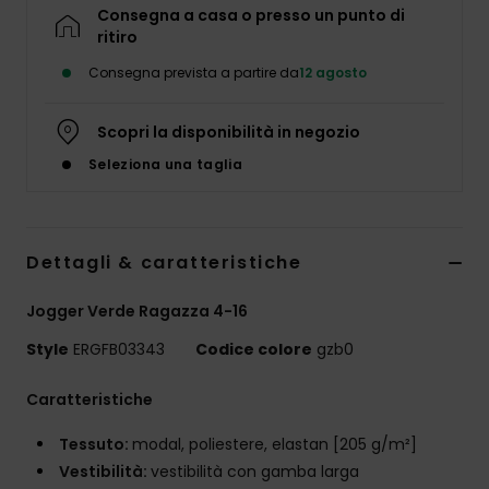
Abbigliame
Consegna a casa o presso un punto di
ritiro
Consegna prevista a partire da
12 agosto
Accessori
Scopri la disponibilità in negozio
Calzature
Seleziona una taglia
Fitness
Dettagli & caratteristiche
Snow
Jogger Verde Ragazza 4-16
Swim
Style
ERGFB03343
Codice colore
gzb0
Caratteristiche
Tessuto:
modal, poliestere, elastan [205 g/m²]
Vestibilità:
vestibilità con gamba larga