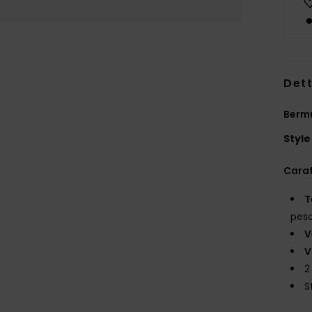
Dett
Bermu
Style
Carat
T
pes
V
V
2
S