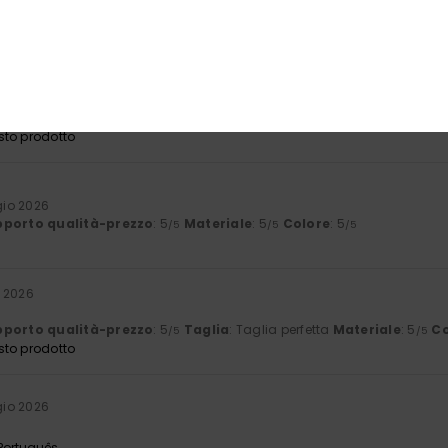
porto qualità-prezzo
: 5
Taglia
: Taglia perfetta
Materiale
: 5
Co
/5
/5
 2026
ole
 Français
porto qualità-prezzo
: 5
Taglia
: Taglia perfetta
Materiale
: 5
Co
/5
/5
sto prodotto
io 2026
porto qualità-prezzo
: 5
Materiale
: 5
Colore
: 5
/5
/5
/5
 2026
porto qualità-prezzo
: 5
Taglia
: Taglia perfetta
Materiale
: 5
Co
/5
/5
sto prodotto
io 2026
 Português