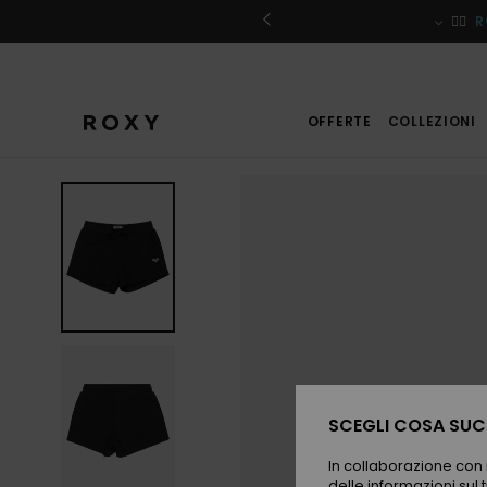
Salta
alle
iviti
🏄‍♀️
R
informazioni
sul
prodotto
OFFERTE
COLLEZIONI
SCEGLI COSA SUCC
In collaborazione con i
delle informazioni sul t