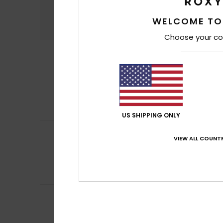
Comfort
Rapp
WELCOME TO
4.9
Choose your co
Irune
26. giugno 
5
/5
Comodi, belli e d
Mostra originale -
Comfort
: 5
Rap
/5
Consiglio que
US SHIPPING ONLY
Pereira
23. giugn
4
VIEW ALL COUNTR
/5
Semplici ma cari
Mostra originale -
Comfort
: 4
Rap
/5
Consiglio que
5
ELENA
21. giugno 
/5
Molto comodo
Mostra originale -