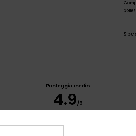
Comp
polie
Sped
Punteggio medio
4.9
/5
basato su
11 recensioni verificate
dal marzo 2026
Il 64% dei nostri clienti consiglia questo prodotto