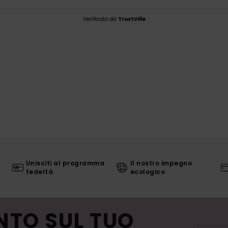
Verificato da
TrustVille
Unisciti al programma
Il nostro impegno
fedeltà
ecologico
NTO SUL TUO