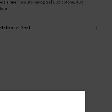
osizione
[Tessuto principale] 60% cotone, 40%
stere
izioni e Resi