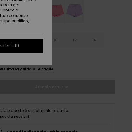
ficacia dei
pubblico o
 il tuo consenso
 tipo analitico).
6
8
10
12
14
etta tutti
nsulta la guida alle taglie
Articolo esaurito
sto prodotto è attualmente esaurito.
pra altre opzioni
Scopri la disponibilità in negozio