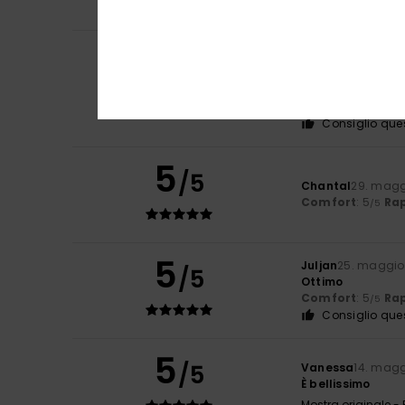
Comfort
: 5
Rap
/5
Marina
14. giugno
5
/5
Bello e confortev
Mostra originale -
Comfort
: 5
Rap
/5
Consiglio que
5
/5
Chantal
29. magg
Comfort
: 5
Rap
/5
5
Juljan
25. maggio
/5
Ottimo
Comfort
: 5
Rap
/5
Consiglio que
5
/5
Vanessa
14. magg
È bellissimo
Mostra originale -