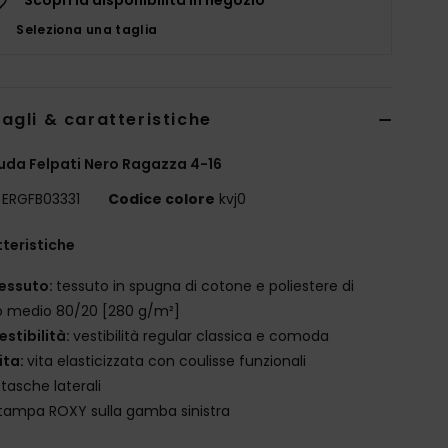
Seleziona una taglia
agli & caratteristiche
da Felpati Nero Ragazza 4-16
ERGFB03331
Codice colore
kvj0
teristiche
essuto:
tessuto in spugna di cotone e poliestere di
o medio 80/20 [280 g/m²]
estibilità:
vestibilità regular classica e comoda
ita:
vita elasticizzata con coulisse funzionali
 tasche laterali
tampa ROXY sulla gamba sinistra