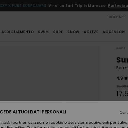
OXY X PURE SURFCAMPS
Vinci un Surf Trip in Marocco
Partecipa
ROXY APP
ABBIGLIAMENTO
SWIM
SURF
SNOW
ACTIVE
ACCESSORI
Home
Su
Bermu
4.9
25,00 
17,
OFFER
EDE AI TUOI DATI PERSONALI
Cont
Color
 nostri partner, utilizziamo i cookie o dei sistemi equivalenti per sal
uo dispositivo. Tali informazioni personali (ad es. i dati di navigazione e