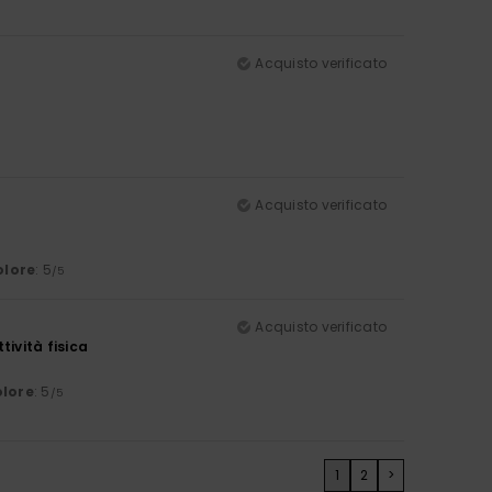
Acquisto verificato
Acquisto verificato
olore
: 5
/5
Acquisto verificato
tività fisica
lore
: 5
/5
1
2
>