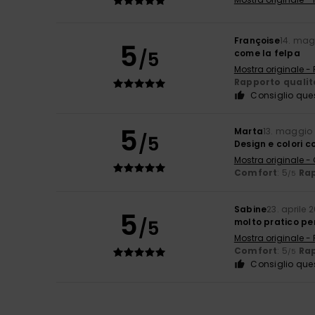
Françoise
14. mag
5
/5
come la felpa
Mostra originale -
Rapporto qualit
Consiglio que
5
Marta
13. maggio
/5
Design e colori c
Mostra originale -
Comfort
: 5
Rap
/5
Sabine
23. aprile 
5
/5
molto pratico per
Mostra originale -
Comfort
: 5
Rap
/5
Consiglio que