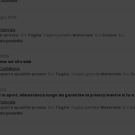
gio 2026
 Français
à-prezzo
: 5
Taglia
: Taglia perfetta
Materiale
: 5
Colore
: 5
/5
/5
/5
sto prodotto
 2026
ome sul sito web
 Castellano
porto qualità-prezzo
: 5
Taglia
: Troppo grande
Materiale
: 5
C
/5
/5
2026
 lo sport, abbastanza lungo da garantire la privacy mentre si fa at
 Français
porto qualità-prezzo
: 5
Taglia
: Taglia perfetta
Materiale
: 5
Co
/5
/5
sto prodotto