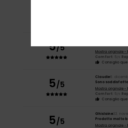
Alma
11. aprile 202
5
/5
Soddisfacente
Mostra originale -
Comfort
: 5
Rap
/5
Consiglio que
Clémentine
1. apr
5
/5
Bello e di ottima
Mostra originale -
Comfort
: 5
Rap
/5
Consiglio que
Claudie
6. dicemb
5
/5
Sono soddisfatta 
Mostra originale -
Comfort
: 5
Rap
/5
Consiglio que
Ghislaine
22. nov
5
/5
Prodotto molto b
Mostra originale -