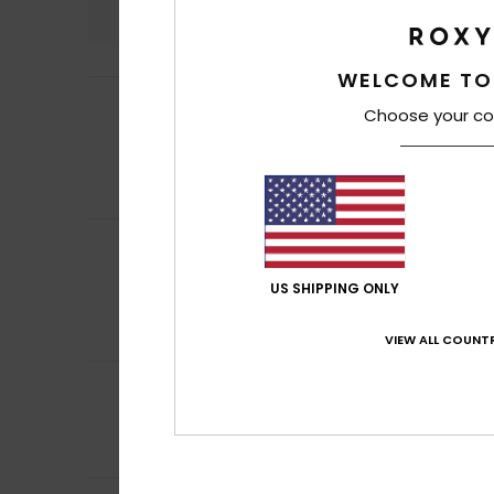
WELCOME TO
Julie
22. giugno 2
5
Choose your co
/5
Ne ho comprato u
Mostra originale -
Comfort
: 5
Rap
/5
Consiglio que
Brigitte
22. maggi
5
/5
L'ha scelto mia fi
US SHIPPING ONLY
Mostra originale -
Comfort
: 4
Rap
/5
Consiglio que
VIEW ALL COUNTR
4
/5
Nicola
10. maggio
Cercavo uno zai
Comfort
: 3
Rap
/5