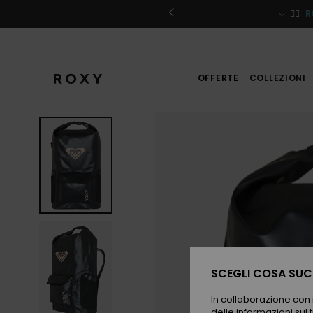
Salta
alle
iviti
🏄‍♀️
R
informazioni
sul
prodotto
OFFERTE
COLLEZIONI
SCEGLI COSA SUCC
In collaborazione con i
delle informazioni sul t