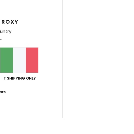
Troppo piccolo
Troppo grande
 ROXY
026
untry
no ed è perfetto.
 Français
porto qualità-prezzo
: 5
Taglia
: Taglia perfetta
Materiale
: 5
Co
/5
/5
sto prodotto
o 2026
glia
IT SHIPPING ONLY
 Français
porto qualità-prezzo
: 4
Taglia
: Taglia perfetta
Materiale
: 4
Co
/5
/5
sto prodotto
IES
 2026
no impermeabile
porto qualità-prezzo
: 3
Taglia
: Taglia perfetta
Materiale
: 4
Co
/5
/5