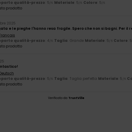
porto qualità-prezzo
: 5
Materiale
: 5
Colore
: 5
/5
/5
/5
sto prodotto
bre 2025
ata e le pieghe l'hanno resa fragile. Spero che non si bagni. Per il r
 Français
porto qualità-prezzo
: 4
Taglia
: Grande
Materiale
: 5
Colore
: 
/5
/5
sto prodotto
025
ntastico!
 Deutsch
porto qualità-prezzo
: 5
Taglia
: Taglia perfetta
Materiale
: 5
Co
/5
/5
sto prodotto
Verificato da
TrustVille