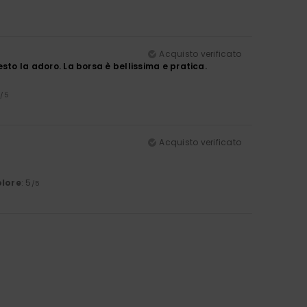
Acquisto verificato
esto la adoro. La borsa è bellissima e pratica.
5
/5
Acquisto verificato
lore
: 5
/5