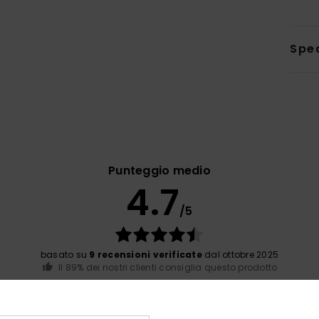
Sped
Punteggio medio
4.7
/5
basato su
9 recensioni verificate
dal ottobre 2025
Il 89% dei nostri clienti consiglia questo prodotto
orto qualità-prezzo
Taglia
Mate
4.4
4