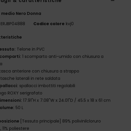
agli & caratteristiche
o medio Nero Donna
ERJBP04888
Codice colore
kvj0
teristiche
essuto:
Telone in PVC
comparti:
1 scomparto anti-umido con chiusura a
ia
 tasca anteriore con chiusura a strappo
 tasche laterali in rete saldata
pallacci:
spallacci imbottiti regolabili
ogo ROXY serigrafato
imensioni:
17.91"H x 7.08"W x 24.01"D / 45.5 x 18 x 61 cm
olume:
50 L
osizione
[Tessuto principale] 89% polivinilcloruro
 11% poliestere