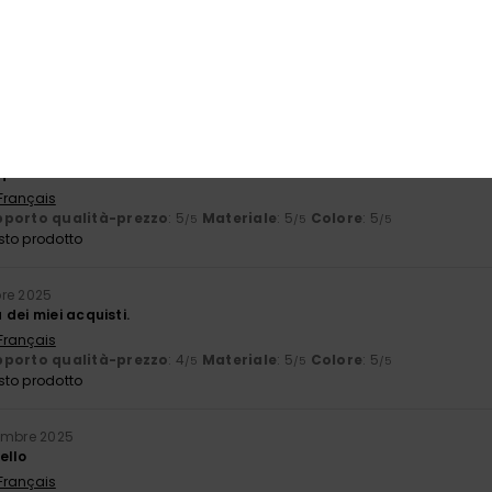
6
 Français
porto qualità-prezzo
: 5
Taglia
: Troppo grande
Materiale
: 5
C
/5
/5
sto prodotto
ile 2026
 qualità
 Français
porto qualità-prezzo
: 5
Materiale
: 5
Colore
: 5
/5
/5
/5
sto prodotto
re 2025
dei miei acquisti.
 Français
porto qualità-prezzo
: 4
Materiale
: 5
Colore
: 5
/5
/5
/5
sto prodotto
embre 2025
ello
 Français