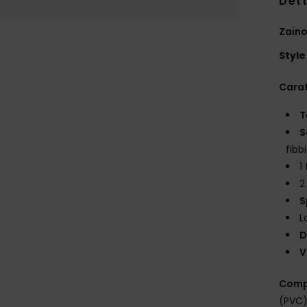
Dett
Zain
Style
Carat
T
S
fibb
1
2
S
L
D
V
Comp
(PVC),