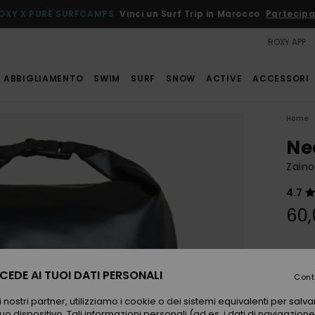
OXY X PURE SURFCAMPS
Vinci un Surf Trip in Marocco
Partecipa
ROXY APP
ABBIGLIAMENTO
SWIM
SURF
SNOW
ACTIVE
ACCESSORI
Home
Ne
Zain
4.7
60,
Color
EDE AI TUOI DATI PERSONALI
Cont
 nostri partner, utilizziamo i cookie o dei sistemi equivalenti per sal
uo dispositivo. Tali informazioni personali (ad es. i dati di navigazione e