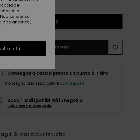
ficacia dei
pubblico o
 il tuo consenso
1SZ
 tipo analitico).
Aggiungi al carrello
etta tutti
Consegna a casa o presso un punto di ritiro
Consegna prevista a partire da
11 agosto
Scopri la disponibilità in negozio
Seleziona il mio negozio
agli & caratteristiche