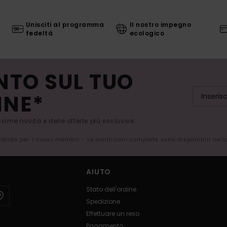
Unisciti al programma
Il nostro impegno
fedeltà
ecologico
NTO SUL TUO
INE*
issime novità e delle offerte più esclusive.
 valida per i nuovi membri - Le condizioni complete sono disponibili nel
AIUTO
Stato dell'ordine
Spedizione
Effettuare un reso
Pagamento