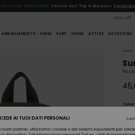
OXY X PURE SURFCAMPS
Vinci un Surf Trip in Marocco
Partecipa
ROXY APP
ABBIGLIAMENTO
SWIM
SURF
SNOW
ACTIVE
ACCESSORI
Home
Sun
Picco
45,
Color
EDE AI TUOI DATI PERSONALI
Cont
 nostri partner, utilizziamo i cookie o dei sistemi equivalenti per sal
uo dispositivo. Tali informazioni personali (ad es. i dati di navigazione e