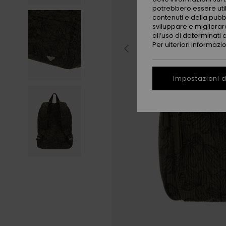
potrebbero essere utili
contenuti e della pubb
sviluppare e migliorare
all’uso di determinati 
Per ulteriori informazi
Impostazioni d