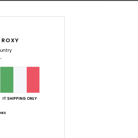
Picco
Style
Carat
 ROXY
T
untry
S
1
S
M
D
V
IT SHIPPING ONLY
Comp
IES
Sped