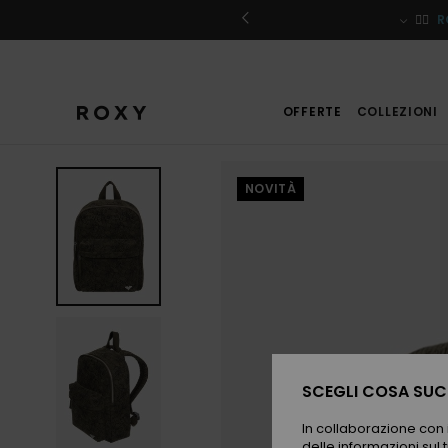
Salta
alle
iviti
🏄‍♀️
R
informazioni
sul
prodotto
OFFERTE
COLLEZIONI
NOVITÀ
SCEGLI COSA SUCC
In collaborazione con i
delle informazioni sul t