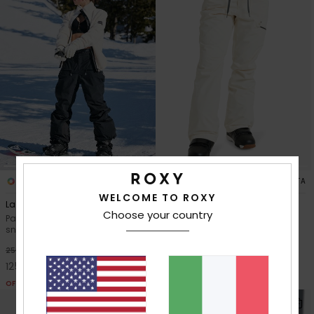
1
2
FIBRA RICICLATA
FIBRA RICICLATA
WELCOME TO ROXY
Landform
Nadia
Choose your country
Pantaloni tecnici da
Pantaloni tecnici da
snowboard Nero Donna
snowboard Bianco Donna
50%
50%
250,00 €
210,00 €
125,00 €
105,00 €
OFFERTE
OFFERTE