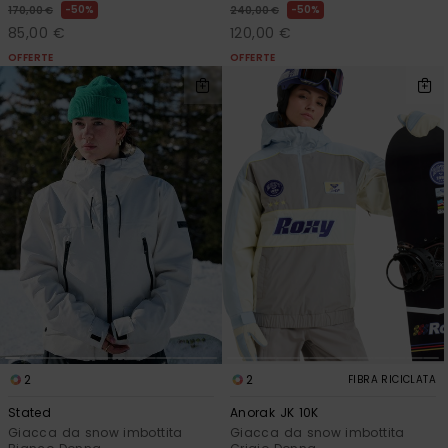
50%
50%
170,00 €
240,00 €
85,00 €
120,00 €
OFFERTE
OFFERTE
2
2
FIBRA RICICLATA
Stated
Anorak JK 10K
Giacca da snow imbottita
Giacca da snow imbottita