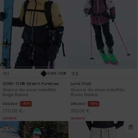
1
2
GORE-TEX®
GORE-TEX® Stretch Purelines
Luna Frost
Giacca da snow imbottita
Giacca da snow imbottita
Beige Donna
Rosso Donna
40%
50%
450,00 €
380,00 €
270,00 €
190,00 €
OFFERTE
OFFERTE