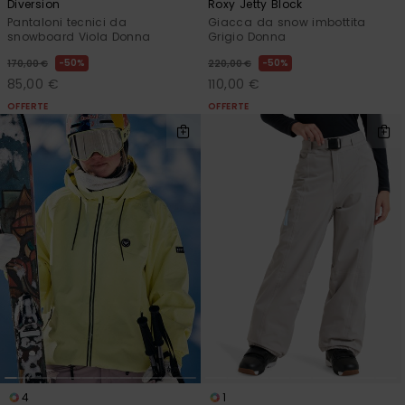
Diversion
Roxy Jetty Block
Pantaloni tecnici da
Giacca da snow imbottita
snowboard Viola Donna
Grigio Donna
50%
50%
170,00 €
220,00 €
85,00 €
110,00 €
OFFERTE
OFFERTE
4
1