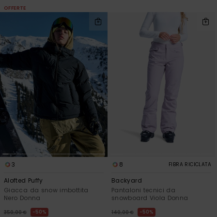
OFFERTE
3
8
FIBRA RICICLATA
Alofted Puffy
Backyard
Giacca da snow imbottita
Pantaloni tecnici da
Nero Donna
snowboard Viola Donna
50%
50%
350,00 €
140,00 €