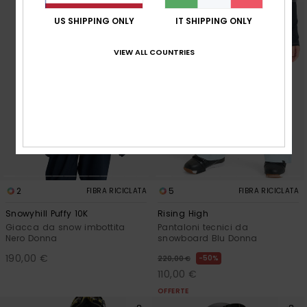
US SHIPPING ONLY
IT SHIPPING ONLY
VIEW ALL COUNTRIES
2
5
FIBRA RICICLATA
FIBRA RICICLATA
Snowyhill Puffy 10K
Rising High
Giacca da snow imbottita
Pantaloni tecnici da
Nero Donna
snowboard Blu Donna
190,00 €
50%
220,00 €
110,00 €
OFFERTE