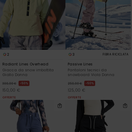
Sole
al nostro modulo
ROXY APP
Jumpsuits &
di contatto.
Playsuits
Borse tecni
Surf
Giacche da
Consulta
WISHLIST
Neve
le FAQ
Pantaloncini
Accessori s
Cartelle &
Astucci
Pantaloni 
Gonne
Neve
Accessori
2
3
FIBRA RICICLATA
Radiant Lines Overhead
Passive Lines
Costumi da
Giacca da snow imbottita
Pantaloni tecnici da
Bagno
Giallo Donna
snowboard Viola Donna
50%
50%
300,00 €
250,00 €
Mute da Su
150,00 €
125,00 €
OFFERTE
OFFERTE
Lycra &
Accessori
Neoprene