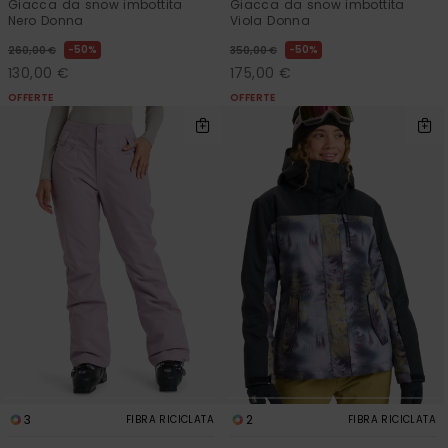
Giacca da snow imbottita
Giacca da snow imbottita
Nero Donna
Viola Donna
50%
50%
260,00 €
350,00 €
130,00 €
175,00 €
OFFERTE
OFFERTE
3
2
FIBRA RICICLATA
FIBRA RICICLATA