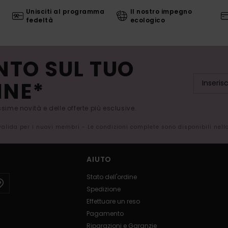
Unisciti al programma
Il nostro impegno
fedeltà
ecologico
NTO SUL TUO
INE*
issime novità e delle offerte più esclusive.
 valida per i nuovi membri - Le condizioni complete sono disponibili nel
AIUTO
Stato dell'ordine
Spedizione
Effettuare un reso
Pagamento
Riparazioni e Garanzie