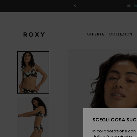
Salta
alle
iviti
🏄‍♀️
R
informazioni
sul
prodotto
OFFERTE
COLLEZIONI
SCEGLI COSA SUCC
In collaborazione con i
delle informazioni sul t