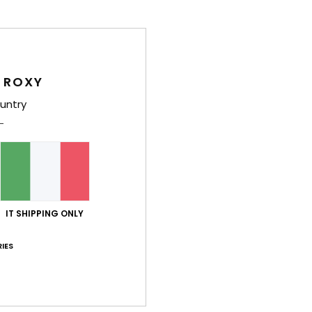
Dett
 ROXY
Top b
untry
Style
Carat
T
elas
IT SHIPPING ONLY
F
S
IES
I
S
C
C