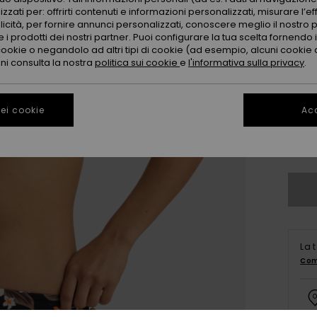
zzati per: offrirti contenuti e informazioni personalizzati, misurare l’ef
licità, per fornire annunci personalizzati, conoscere meglio il nostro 
 i prodotti dei nostri partner. Puoi configurare la tua scelta fornendo
cookie o negandolo ad altri tipi di cookie (ad esempio, alcuni cookie di
oni consulta la nostra
politica sui cookie
e
l'informativa sulla privacy
.
ei cookie
Acc
X
Co
La 
Com