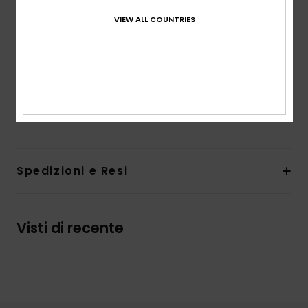
Vestibilità:
vestibilità relaxed
Collo:
collo mock
VIEW ALL COUNTRIES
Maniche:
maniche lunghe
Tasche:
tasche laterali
Marcatura:
logo Roxy ricamato a cuore
Composizione
60% cotone biologico, 38% poliestere, 2%
elastan
Spedizioni e Resi
Visti di recente