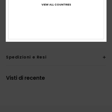
Chiusura:
coulisse in tessuto abbinato
VIEW ALL COUNTRIES
Tasche:
tasche a spacco
Tasca posteriore a marsupio
Marcatura:__ logo Roxy tonale ricamato
Composizione
[Tessuto principale] 55,00% lino, 45,00%
viscosa
Spedizioni e Resi
Visti di recente