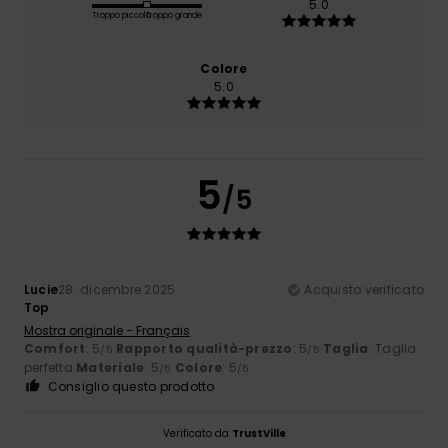
5.0
Troppo piccolo
Troppo grande
Colore
5.0
5
/5
Lucie
28. dicembre 2025
Acquisto verificato
Top
Mostra originale - Français
Comfort
: 5
Rapporto qualità-prezzo
: 5
Taglia
: Taglia
/5
/5
perfetta
Materiale
: 5
Colore
: 5
/5
/5
Consiglio questo prodotto
Verificato da
TrustVille