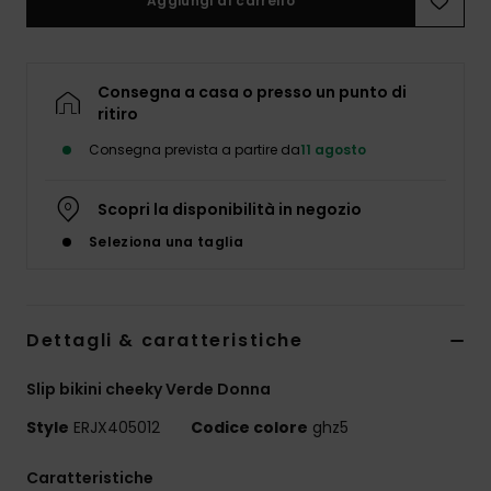
Aggiungi al carrello
Abbigliame
Accessori
Consegna a casa o presso un punto di
ritiro
Calzature
Consegna prevista a partire da
11 agosto
Fitness
Scopri la disponibilità in negozio
Seleziona una taglia
Snow
Swim
Dettagli & caratteristiche
Slip bikini cheeky Verde Donna
Style
ERJX405012
Codice colore
ghz5
Caratteristiche