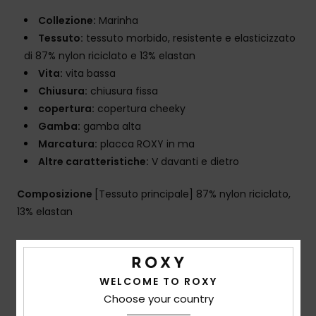
Collezione:
Marinha
Tessuto:
tessuto morbido, resistente e elasticizzato
di 87% nylon riciclato e 13% elastan
Vita:
vita bassa
Chiusura:
chiusura fissa
copertura:
copertura cheeky
Gamba:
gamba alta
Marcatura:
placca ROXY in ma
Altre caratteristiche:
V davanti e dietro
Composizione
[Tessuto principale] 87% nylon riciclato,
13% elastan
Spedizioni e Resi
WELCOME TO ROXY
Choose your country