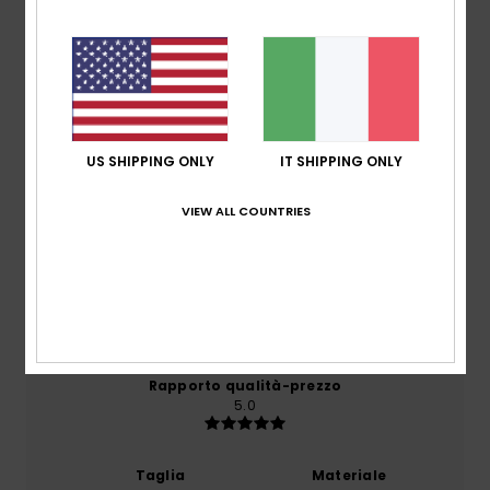
Recensioni dei clienti
Punteggio medio
5.0
/5
US SHIPPING ONLY
IT SHIPPING ONLY
VIEW ALL COUNTRIES
basato su
1 recensioni verificate
dal dicembre 2025
Il 100% dei nostri clienti consiglia questo prodotto
Comfort
5.0
Rapporto qualità-prezzo
5.0
Taglia
Materiale