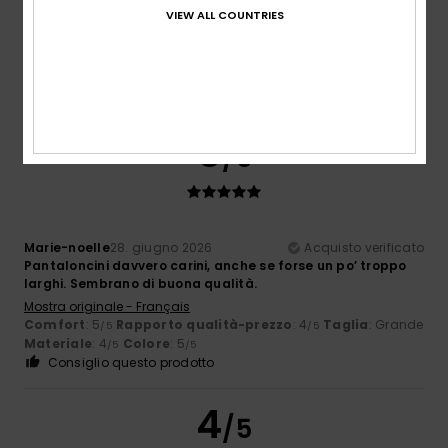
Perfetto
VIEW ALL COUNTRIES
Mostra originale - Français
Comfort
: 5
Rapporto qualità-prezzo
: 5
Taglia
: Taglia
/5
/5
perfetta
Materiale
: 5
Colore
: 5
/5
/5
Consiglio questo prodotto
5
/5
Marie-noelle
28. giugno 2026
Acquisto verificato
Pantaloncini davvero carini, anche se forse un po’ troppo
larghi. Sembrano di buona qualità.
Mostra originale - Français
Comfort
: 5
Rapporto qualità-prezzo
: 4
Taglia
: Grande
/5
/5
Materiale
: 4
Colore
: 5
/5
/5
Consiglio questo prodotto
4
/5