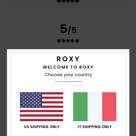
5
/5
Anne
10. luglio 2026
Acquisto verificato
Buona qualità e belle finiture
WELCOME TO ROXY
Mostra originale - Français
Choose your country
Comfort
: 5
Rapporto qualità-prezzo
: 4
Taglia
: Taglia
/5
/5
perfetta
Materiale
: 5
Colore
: 5
/5
/5
Consiglio questo prodotto
5
/5
US SHIPPING ONLY
IT SHIPPING ONLY
Sidonie
7. luglio 2026
Acquisto verificato