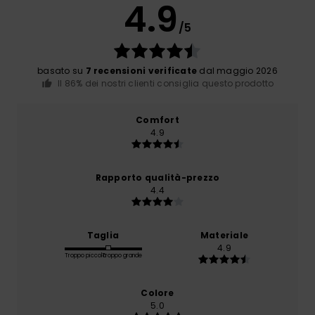
4.9
/5
basato su
7 recensioni verificate
dal maggio 2026
Il 86% dei nostri clienti consiglia questo prodotto
Comfort
4.9
Rapporto qualità-prezzo
4.4
Taglia
Materiale
4.9
Troppo piccolo
Troppo grande
Colore
5.0