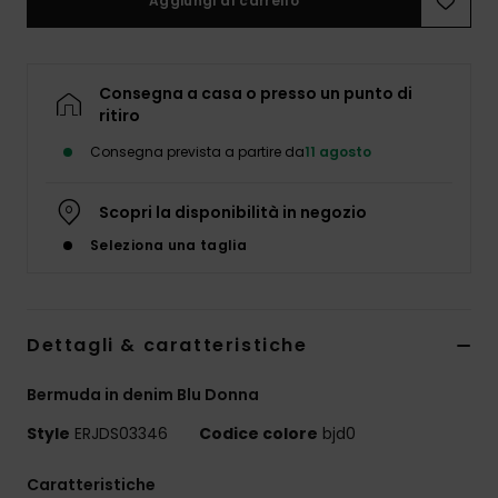
Aggiungi al carrello
Abbigliame
Accessori
Consegna a casa o presso un punto di
ritiro
Calzature
Consegna prevista a partire da
11 agosto
Fitness
Scopri la disponibilità in negozio
Seleziona una taglia
Snow
Swim
Dettagli & caratteristiche
Bermuda in denim Blu Donna
Style
ERJDS03346
Codice colore
bjd0
Caratteristiche