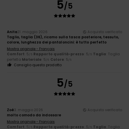
5
/5
Anita
21. maggio 2026
Acquisto verificato
Taglio, taglia (36), ricamo sulla tasca posteriore, tessuto,
colore, lunghezza dei pantaloncini: è tutto perfetto
Mostra originale - Français
Comfort
: 5
Rapporto qualità-prezzo
: 5
Taglia
: Taglia
/5
/5
perfetta
Materiale
: 5
Colore
: 5
/5
/5
Consiglio questo prodotto
5
/5
Zoé
3. maggio 2026
Acquisto verificato
molto comodo da indossare
Mostra originale - Français
Comfort
: 5
Rapporto qualità-prezzo
: 5
Taglia
: Taglia
/5
/5