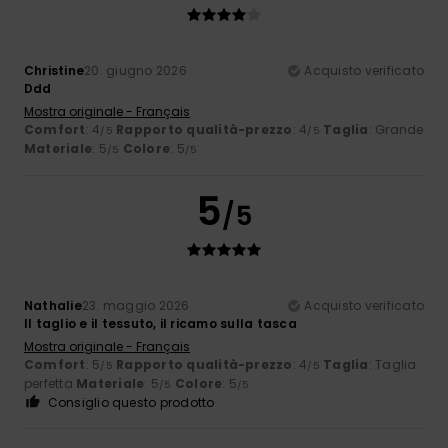
Christine
20. giugno 2026
Acquisto verificato
Ddd
Mostra originale - Français
Comfort
: 4
Rapporto qualità-prezzo
: 4
Taglia
: Grande
/5
/5
Materiale
: 5
Colore
: 5
/5
/5
5
/5
Nathalie
23. maggio 2026
Acquisto verificato
Il taglio e il tessuto, il ricamo sulla tasca
Mostra originale - Français
Comfort
: 5
Rapporto qualità-prezzo
: 4
Taglia
: Taglia
/5
/5
perfetta
Materiale
: 5
Colore
: 5
/5
/5
Consiglio questo prodotto