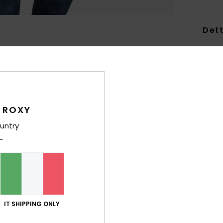
Dett
Strat
Style
Carat
 ROXY
T
per 
untry
L
tem
V
C
50% 
T
IT SHIPPING ONLY
rici