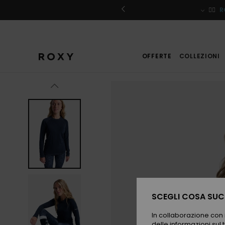
Salta
alle
iviti
🏄‍♀️
R
informazioni
sul
prodotto
OFFERTE
COLLEZIONI
SCEGLI COSA SUCC
In collaborazione con i
delle informazioni sul t