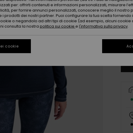
zzati per: offrirti contenuti e informazioni personalizzati, misurare l’ef
licità, per fornire annunci personalizzati, conoscere meglio il nostro 
 i prodotti dei nostri partner. Puoi configurare la tua scelta fornendo
cookie o negandolo ad altri tipi di cookie (ad esempio, alcuni cookie di
oni consulta la nostra
politica sui cookie
e
l'informativa sulla privacy
.
X
ei cookie
Acc
Co