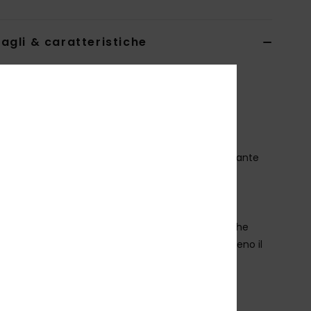
agli & caratteristiche
o intermedio tecnico Nero Donna
ERJLW03053
Codice colore
kvj0
teristiche
ecnologia:
tecnologia Roxy DryFlight ultra traspirante
mantenerti asciutto
a tecnologia Roxy WarmFlight aiuta a regolare la
peratura
estibilità:
Aderente per indossarlo sotto le giacche
aratteristiche ECOLOGICHE:
Realizzato con almeno il
di fibre riciclate
essuto:
Maglia con retro in spugna di poliestere
clato, viscosa e elastan