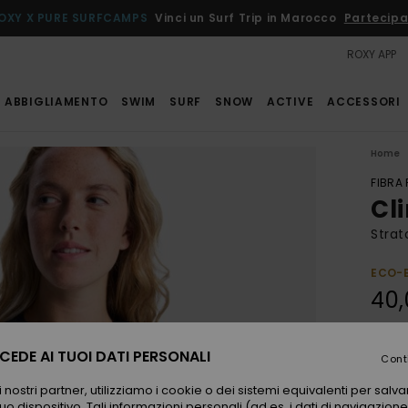
OXY X PURE SURFCAMPS
Vinci un Surf Trip in Marocco
Partecipa
ROXY APP
ABBIGLIAMENTO
SWIM
SURF
SNOW
ACTIVE
ACCESSORI
Home
FIBRA
Cl
Strat
ECO-
40,
EDE AI TUOI DATI PERSONALI
Color
Cont
 nostri partner, utilizziamo i cookie o dei sistemi equivalenti per sal
uo dispositivo. Tali informazioni personali (ad es. i dati di navigazione e