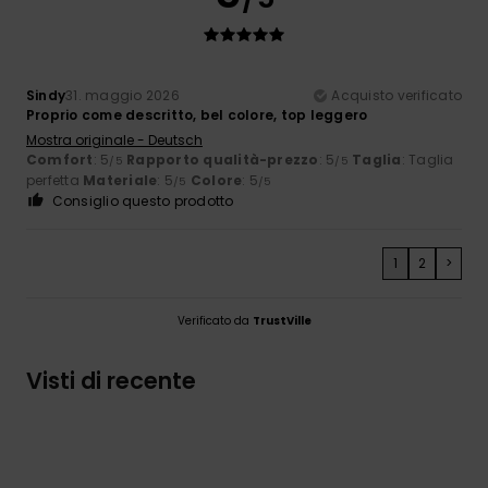
Sindy
31. maggio 2026
Acquisto verificato
Proprio come descritto, bel colore, top leggero
Mostra originale - Deutsch
Comfort
: 5
Rapporto qualità-prezzo
: 5
Taglia
: Taglia
/5
/5
perfetta
Materiale
: 5
Colore
: 5
/5
/5
Consiglio questo prodotto
1
2
>
Verificato da
TrustVille
Visti di recente