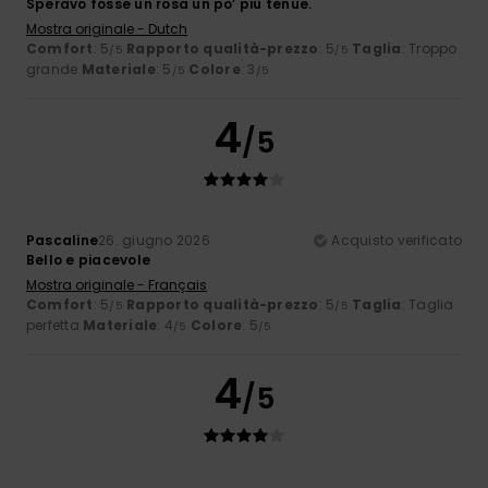
Speravo fosse un rosa un po’ più tenue.
Mostra originale - Dutch
Comfort
: 5
Rapporto qualità-prezzo
: 5
Taglia
: Troppo
/5
/5
grande
Materiale
: 5
Colore
: 3
/5
/5
4
/5
Pascaline
26. giugno 2026
Acquisto verificato
Bello e piacevole
Mostra originale - Français
Comfort
: 5
Rapporto qualità-prezzo
: 5
Taglia
: Taglia
/5
/5
perfetta
Materiale
: 4
Colore
: 5
/5
/5
4
/5