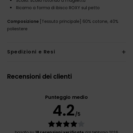
Scollo: scollo rotondo a maglietta
Ricamo a forma di ibisco ROXY sul petto
Composizione
[Tessuto principale] 60% cotone, 40%
poliestere
Spedizioni e Resi
Recensioni dei clienti
Punteggio medio
4.2
/5
basato su
18 recensioni verificate
dal febbraio 2026