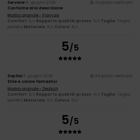
Servane
14. giugno 2026
Acquisto verificato
Conforme alla descrizione
Mostra originale - Français
Comfort
: 5
Rapporto qualità-prezzo
: 5
Taglia
: Taglia
/5
/5
perfetta
Materiale
: 5
Colore
: 4
/5
/5
5
/5
Sophia
13. giugno 2026
Acquisto verificato
Stile e colore fantastici
Mostra originale - Deutsch
Comfort
: 5
Rapporto qualità-prezzo
: 4
Taglia
: Taglia
/5
/5
perfetta
Materiale
: 5
Colore
: 5
/5
/5
5
/5