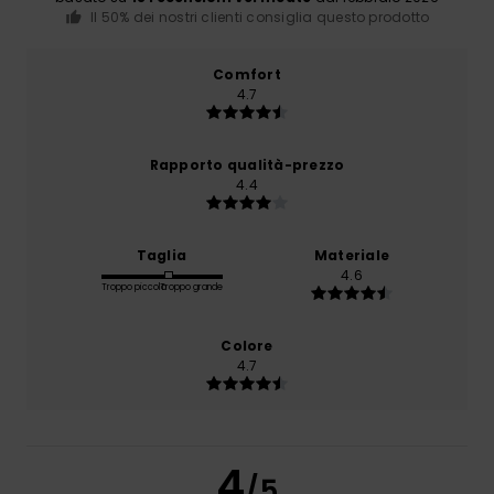
Il 50% dei nostri clienti consiglia questo prodotto
Comfort
4.7
Rapporto qualità-prezzo
4.4
Taglia
Materiale
4.6
Troppo piccolo
Troppo grande
Colore
4.7
4
/5