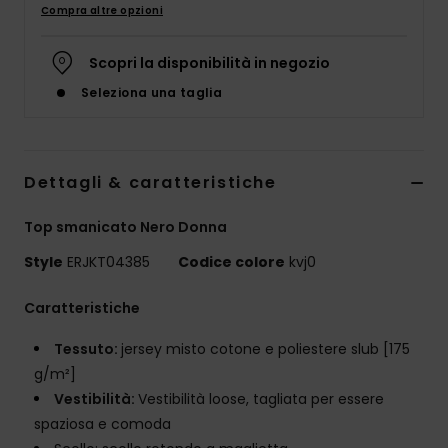
Abbigliame
Compra altre opzioni
Scopri la disponibilità in negozio
Accessori
Seleziona una taglia
Calzature
Dettagli & caratteristiche
Fitness
Top smanicato Nero Donna
Snow
Style
ERJKT04385
Codice colore
kvj0
Swim
Caratteristiche
Tessuto:
jersey misto cotone e poliestere slub [175
g/m²]
Vestibilità:
Vestibilità loose, tagliata per essere
spaziosa e comoda