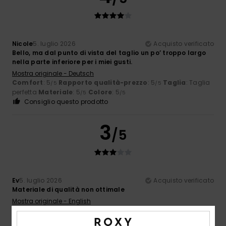
Nicole
5. luglio 2026
Acquisto verificato
Bello, ma dal punto di vista del taglio un po’ troppo largo
nella parte inferiore per i miei gusti.
Mostra originale - Deutsch
Comfort
: 5
Rapporto qualità-prezzo
: 5
Taglia
: Taglia
/5
/5
perfetta
Materiale
: 5
Colore
: 5
/5
/5
Consiglio questo prodotto
3
/5
Ev
5. luglio 2026
Acquisto verificato
Materiale di qualità non ottimale
Mostra originale - English
Comfort
: 5
Rapporto qualità-prezzo
: 5
Taglia
: Piccolo
/5
/5
Materiale
: 3
Colore
: 5
/5
/5