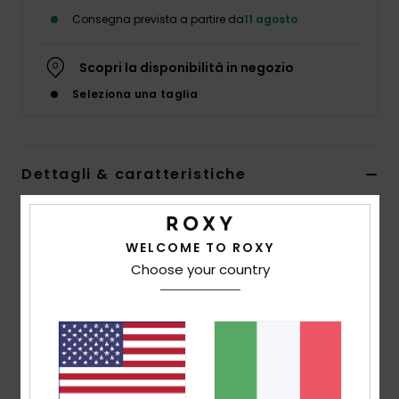
Abbigliame
Consegna prevista a partire da
11 agosto
Accessori
Scopri la disponibilità in negozio
Seleziona una taglia
Calzature
Fitness
Dettagli & caratteristiche
Maglietta corta a maniche corte Nero Ragazza 4-16
Snow
Style
ERGZT04168
Codice colore
kvj0
WELCOME TO ROXY
Choose your country
Swim
Caratteristiche
Tessuto:
100% cotone a coste piatte, [200 g/m2]
Lavaggio:
lavaggio con ammorbidente
Vestibilità:
vestibilità Crop
Collo:
girocollo