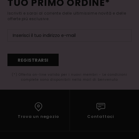
TUO PRIMO ORDINE*
Iscriviti e sarai al corrente delle ultimissime novità e delle
offerte più esclusive.
REGISTRARSI
(*) Offerta on-line valida per i nuovi membri - Le condizioni
complete sono disponibili nella mail di benvenuto
Trova un negozio
Contattaci