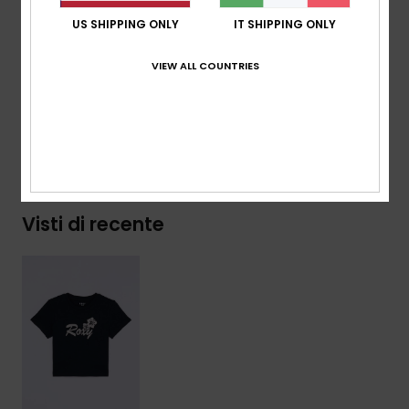
Altro:
collo in maglia a coste
US SHIPPING ONLY
IT SHIPPING ONLY
Altro:
stampa serigrafata sul davanti
VIEW ALL COUNTRIES
Composizione
[Tessuto principale] 100% cotone
Spedizioni e Resi
Visti di recente