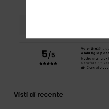
Comfort
Rapp
5.0
Valentina
25. giu
5
/5
A mia figlia piac
Mostra originale -
Comfort
: 5
Rap
/5
Consiglio que
Visti di recente