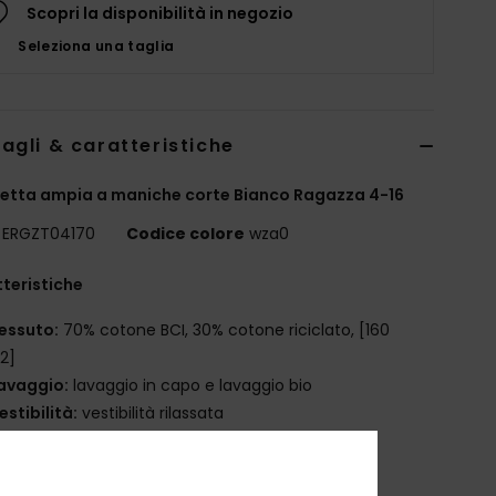
Scopri la disponibilità in negozio
Seleziona una taglia
agli & caratteristiche
etta ampia a maniche corte Bianco Ragazza 4-16
ERGZT04170
Codice colore
wza0
teristiche
essuto:
70% cotone BCI, 30% cotone riciclato, [160
2]
avaggio:
lavaggio in capo e lavaggio bio
estibilità:
vestibilità rilassata
ollo:
collo rotondo
ltro:
stile colorblock
ltro:
collo in maglia a coste