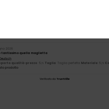
basato su
1 recensioni verificate
dal giugno 2026
Il 100% dei nostri clienti consiglia questo prodotto
orto qualità-prezzo
Taglia
Mate
5.0
5
Troppo piccolo
Troppo grande
gno 2026
e tantissimo quella maglietta
 Deutsch
porto qualità-prezzo
: 5
Taglia
: Taglia perfetta
Materiale
: 5
Co
/5
/5
sto prodotto
Verificato da
TrustVille