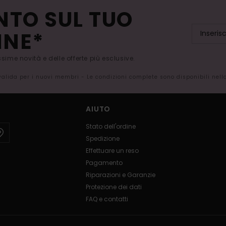
NTO SUL TUO
INE*
issime novità e delle offerte più esclusive.
 valida per i nuovi membri - Le condizioni complete sono disponibili nel
AIUTO
Stato dell'ordine
Spedizione
Effettuare un reso
Pagamento
Riparazioni e Garanzie
Protezione dei dati
FAQ e contatti