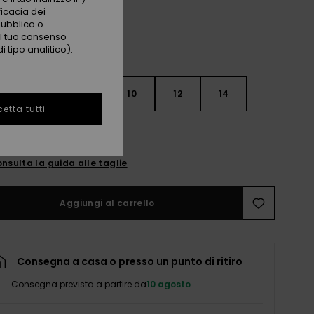
ficacia dei
pubblico o
 il tuo consenso
 tipo analitico).
6
8
10
12
14
etta tutti
nsulta la guida alle taglie
Aggiungi al carrello
Consegna a casa o presso un punto di ritiro
Consegna prevista a partire da
10 agosto