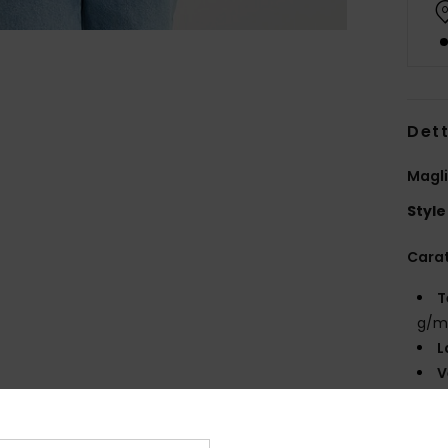
Dett
Magli
Style
Carat
T
g/m
L
V
C
A
A