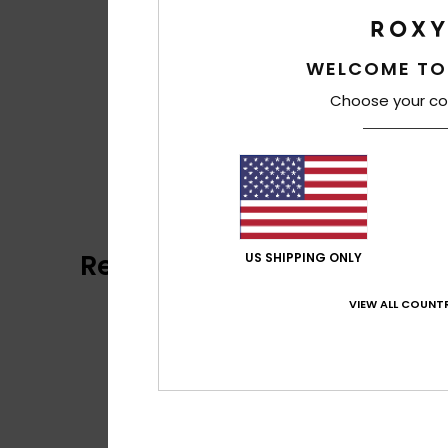
WELCOME TO
Choose your co
Recensioni dei clienti
US SHIPPING ONLY
VIEW ALL COUNTR