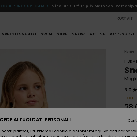
OXY X PURE SURFCAMPS
Vinci un Surf Trip in Marocco
Partecipa
ROXY APP
ABBIGLIAMENTO
SWIM
SURF
SNOW
ACTIVE
ACCESSORI
Home
FIBRA
Sn
Magli
5.0
ECO-
28,
EDE AI TUOI DATI PERSONALI
Cont
Color
 nostri partner, utilizziamo i cookie o dei sistemi equivalenti per sal
uo dispositivo. Tali informazioni personali (ad es. i dati di navigazione e