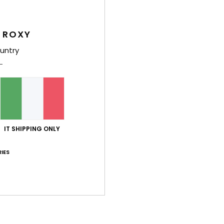
A
 ROXY
Comp
ricicl
untry
Sped
IT SHIPPING ONLY
IES
Punteggio medio
5.0
/5