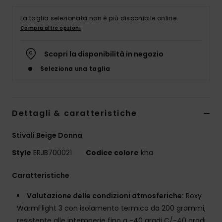
Abbigliame
La taglia selezionata non è più disponibile online.
Compra altre opzioni
Accessori
Scopri la disponibilità in negozio
Calzature
Seleziona una taglia
Fitness
Dettagli & caratteristiche
Snow
Stivali Beige Donna
Swim
Style
ERJB700021
Codice colore
kha
Caratteristiche
Valutazione delle condizioni atmosferiche:
Roxy
WarmFlight 3 con isolamento termico da 200 grammi,
resistente alle intemperie fino a -40 gradi C/-40 gradi