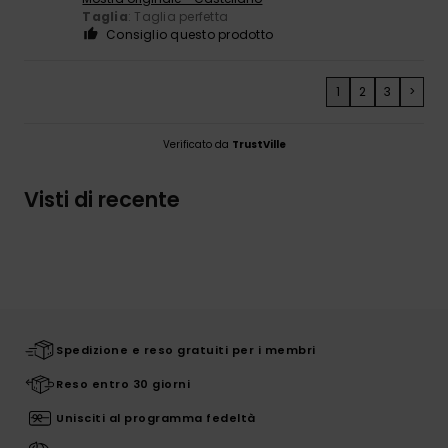
Taglia
: Taglia perfetta
Consiglio questo prodotto
1
2
3
>
Verificato da
TrustVille
Visti di recente
Spedizione e reso gratuiti per i membri
Reso entro 30 giorni
Unisciti al programma fedeltà