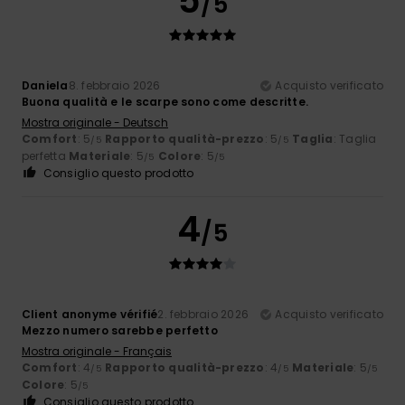
5
/5
Daniela
8. febbraio 2026
Acquisto verificato
Buona qualità e le scarpe sono come descritte.
Mostra originale - Deutsch
Comfort
: 5
Rapporto qualità-prezzo
: 5
Taglia
: Taglia
/5
/5
perfetta
Materiale
: 5
Colore
: 5
/5
/5
Consiglio questo prodotto
4
/5
Client anonyme vérifié
2. febbraio 2026
Acquisto verificato
Mezzo numero sarebbe perfetto
Mostra originale - Français
Comfort
: 4
Rapporto qualità-prezzo
: 4
Materiale
: 5
/5
/5
/5
Colore
: 5
/5
Consiglio questo prodotto