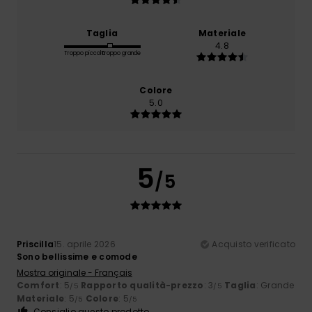
Taglia
Materiale
4.8
Troppo piccolo
Troppo grande
Colore
5.0
5
/5
Priscilla
15. aprile 2026
Acquisto verificato
Sono bellissime e comode
Mostra originale - Français
Comfort
: 5
Rapporto qualità-prezzo
: 3
Taglia
: Grande
/5
/5
Materiale
: 5
Colore
: 5
/5
/5
Consiglio questo prodotto