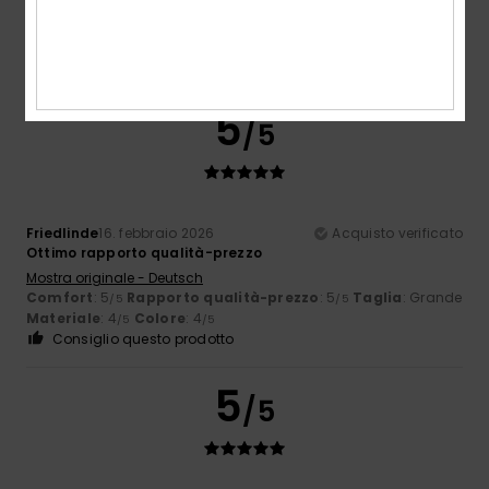
Mostra originale - Castellano
Comfort
: 5
Rapporto qualità-prezzo
: 5
Taglia
: Taglia
/5
/5
perfetta
Materiale
: 5
Colore
: 5
/5
/5
Consiglio questo prodotto
5
/5
Friedlinde
16. febbraio 2026
Acquisto verificato
Ottimo rapporto qualità-prezzo
Mostra originale - Deutsch
Comfort
: 5
Rapporto qualità-prezzo
: 5
Taglia
: Grande
/5
/5
Materiale
: 4
Colore
: 4
/5
/5
Consiglio questo prodotto
5
/5