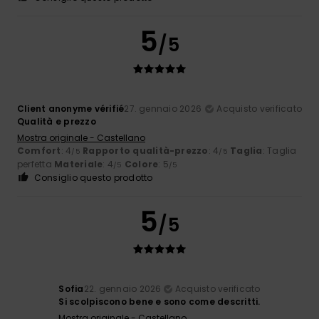
5
/5
Client anonyme vérifié
27. gennaio 2026
Acquisto verificato
Qualità e prezzo
Mostra originale - Castellano
Comfort
: 4
Rapporto qualità-prezzo
: 4
Taglia
: Taglia
/5
/5
perfetta
Materiale
: 4
Colore
: 5
/5
/5
Consiglio questo prodotto
5
/5
Sofia
22. gennaio 2026
Acquisto verificato
Si scolpiscono bene e sono come descritti.
Mostra originale - Castellano