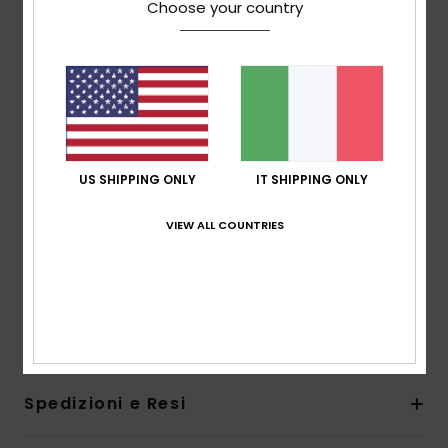
Choose your country
Tessuto: tessuto StretchFlight Eco
Giunture: cuciture impunturate in flatlock
morbide, flessibili e resistenti
Tecnologia: laminazione con colla a base d’acqua
Fodera in poliestere riciclato e nylon
Cerniera in plastica PK#8 davanti
L’aspetto del prodotto potrebbe cambiare a
US SHIPPING ONLY
IT SHIPPING ONLY
seconda della posizione della stampa
VIEW ALL COUNTRIES
Disegno con cappuccio
Tasche laterali
Composizione
[Tessuto principale] 88% poliestere
riciclato, 12% elastan
Spedizioni e Resi