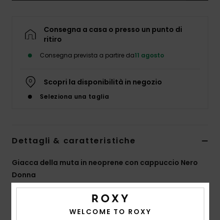
Abbigliame
Consegna a casa o presso un punto di
Accessori
ritiro
Consegna prevista a partire da
11 agosto
Calzature
Scopri la disponibilità in negozio
Fitness
Seleziona una taglia
Snow
Dettagli & caratteristiche
Swim
Giacca della muta in neoprene con cappuccio Nero
Donna
Style
ERJW803027
Codice colore
kvj0
WELCOME TO ROXY
Caratteristiche