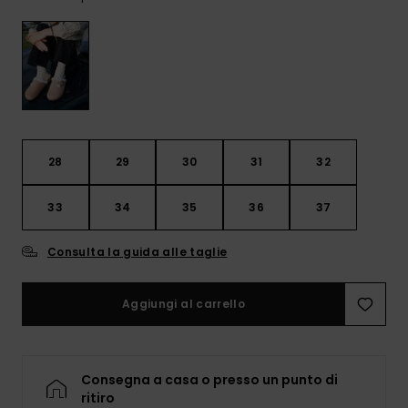
Sole
al nostro modulo
ROXY APP
Jumpsuits &
di contatto.
Playsuits
Borse tecni
Surf
Giacche da
Consulta
WISHLIST
Neve
le FAQ
Pantaloncini
Accessori s
Cartelle &
Astucci
Pantaloni 
Gonne
Neve
28
29
30
31
32
Accessori
Costumi da
33
34
35
36
37
Bagno
Consulta la guida alle taglie
Mute da Su
Aggiungi al carrello
Lycra &
Accessori
Neoprene
Consegna a casa o presso un punto di
ritiro