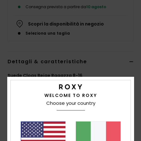
Abbigliame
Consegna prevista a partire da
10 agosto
Accessori
Scopri la disponibilità in negozio
Seleziona una taglia
Calzature
Fitness
Dettagli & caratteristiche
Suede Clogs Beige Ragazza 8-16
Snow
Style
ERGL200002
Codice colore
tau
WELCOME TO ROXY
Swim
Caratteristiche
Choose your country
Tomaia:
95% pelle scamosciata, 5% fibbia in metallo
con logo Roxy inciso
Fodera e soletta:
morbida pelliccia sintetica 100%
tessile