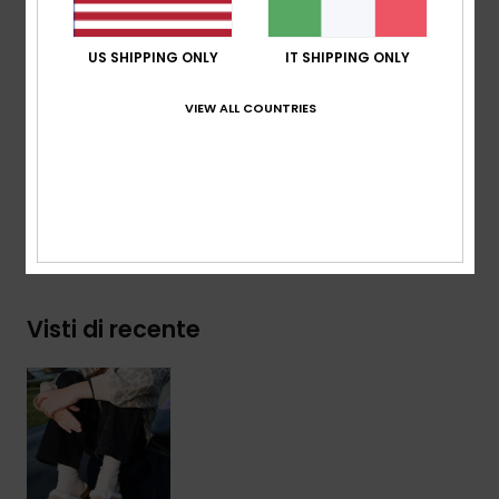
Suola:
intersuola in 100% eva effetto sughero con
loghi Roxy
US SHIPPING ONLY
IT SHIPPING ONLY
Composizione
Tomaia: 95% pelle scamosciata, 5%
VIEW ALL COUNTRIES
metallo / Fodera: 100% tessuto, pelliccia sintetica / Suola:
100% Eva
Spedizioni e Resi
Visti di recente