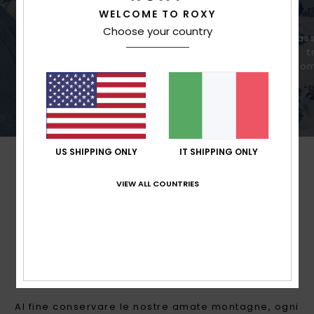
WELCOME TO ROXY
Choose your country
Impermeabilità superiore per
Mass
condizioni variabili.
t
com
US SHIPPING ONLY
IT SHIPPING ONLY
VIEW ALL COUNTRIES
PER LE DONNE CON IL
CUORE RIVOLTO AL
FUTURO
Al fine conservare le nostre amate montagne, ogni