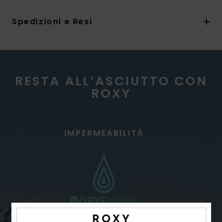
Spedizioni e Resi
RESTA ALL’ASCIUTTO CON
ROXY
IMPERMEABILITÀ