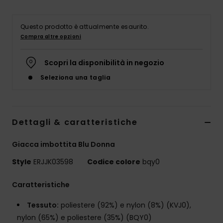
Abbigliame
Questo prodotto è attualmente esaurito.
Accessori
Compra altre opzioni
Scopri la disponibilità in negozio
Calzature
Seleziona una taglia
Fitness
Dettagli & caratteristiche
Snow
Giacca imbottita Blu Donna
Swim
Style
ERJJK03598
Codice colore
bqy0
Caratteristiche
Tessuto:
poliestere (92%) e nylon (8%) (KVJ0),
nylon (65%) e poliestere (35%) (BQY0)