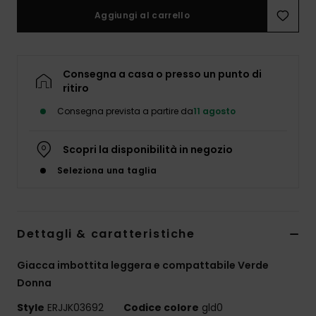
Abbigliame
Aggiungi al carrello
Accessori
Consegna a casa o presso un punto di
ritiro
Calzature
Consegna prevista a partire da
11 agosto
Fitness
Scopri la disponibilità in negozio
Seleziona una taglia
Snow
Swim
Dettagli & caratteristiche
Giacca imbottita leggera e compattabile Verde
Donna
Style
ERJJK03692
Codice colore
gld0