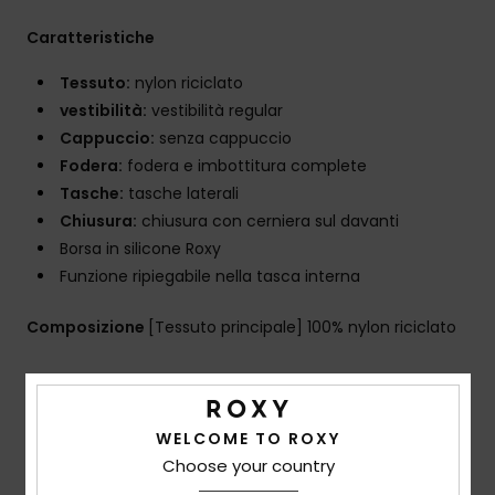
Caratteristiche
Tessuto:
nylon riciclato
vestibilità:
vestibilità regular
Cappuccio:
senza cappuccio
Fodera:
fodera e imbottitura complete
Tasche:
tasche laterali
Chiusura:
chiusura con cerniera sul davanti
Borsa in silicone Roxy
Funzione ripiegabile nella tasca interna
Composizione
[Tessuto principale] 100% nylon riciclato
Spedizioni e Resi
WELCOME TO ROXY
Choose your country