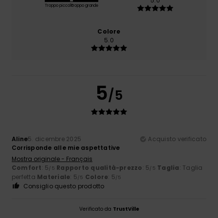
5.0
Troppo piccolo
Troppo grande
Colore
5.0
5
/5
Aline
5. dicembre 2025
Acquisto verificato
Corrisponde alle mie aspettative
Mostra originale - Français
Comfort
: 5
Rapporto qualità-prezzo
: 5
Taglia
: Taglia
/5
/5
perfetta
Materiale
: 5
Colore
: 5
/5
/5
Consiglio questo prodotto
Verificato da
TrustVille