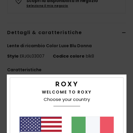
Scopri la disponibilità in negozio
Abbigliame
Seleziona il mio negozio
Accessori
Dettagli & caratteristiche
Calzature
Lente di ricambio Color Luxe Blu Donna
Style
ERJGL03007
Codice colore
blk8
Fitness
Caratteristiche
Snow
Lente:
lente cilindrica
Tecnologia lente Color Luxe Sonar di ZEISS®
Swim
WELCOME TO ROXY
Super anti-appannamento >120s con trattamento
Choose your country
antigraffio
Lente doppia sferica stampata a iniezione con
magneti integrati
Tecnologia:
sistema di cambio lente Speedconnect