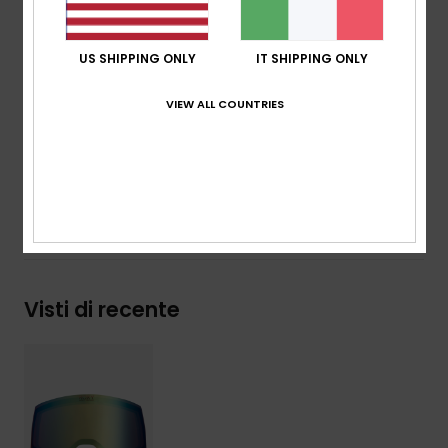
per un adattamento rapido e una nuova prospettiva
grazie a una montatura magnetica
Protezione UV:
protezione UV 100%
US SHIPPING ONLY
IT SHIPPING ONLY
Garanzia:
garanzia 2 anni
Norma:
certificato EN 174
VIEW ALL COUNTRIES
Composizione
[Tessuto principale] 100% plastica
Spedizioni e Resi
Visti di recente