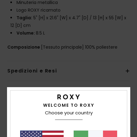
Minuteria metallica
Logo ROXY ricamato
Taglia:
5" [H] x 21.6" [W] x 4.7" [D] / 13 [H] x 55 [W] x
12 [D] cm
Volume:
8.5 L
Composizione
[Tessuto principale] 100% poliestere
Spedizioni e Resi
Recensioni dei clienti
WELCOME TO ROXY
Choose your country
Punteggio medio
5.0
/5