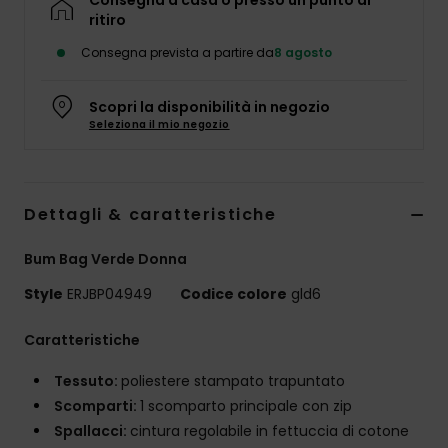
Consegna a casa o presso un punto di
Abbigliame
ritiro
Consegna prevista a partire da
8 agosto
Accessori
Scopri la disponibilità in negozio
Seleziona il mio negozio
Calzature
Fitness
Dettagli & caratteristiche
Snow
Bum Bag Verde Donna
Style
ERJBP04949
Codice colore
gld6
Swim
Caratteristiche
Tessuto:
poliestere stampato trapuntato
Scomparti:
1 scomparto principale con zip
Spallacci:
cintura regolabile in fettuccia di cotone