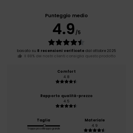
Punteggio medio
4.9
/5
basato su
8 recensioni verificate
dal ottobre 2025
Il 88% dei nostri clienti consiglia questo prodotto
Comfort
4.8
Rapporto qualità-prezzo
4.5
Taglia
Materiale
4.9
Troppo piccolo
Troppo grande