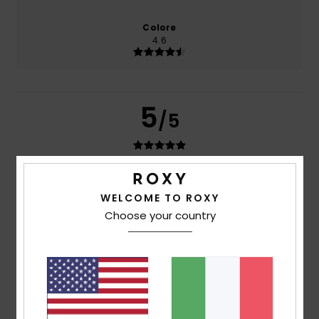
Colore
4.6
5
/5
Client anonyme vérifié
11. marzo 2026
Acquisto verificato
WELCOME TO ROXY
Il materiale
Mostra originale - Français
Choose your country
Comfort
: 5
Rapporto qualità-prezzo
: 5
Taglia
: Taglia
/5
/5
perfetta
Materiale
: 5
Colore
: 5
/5
/5
Consiglio questo prodotto
5
/5