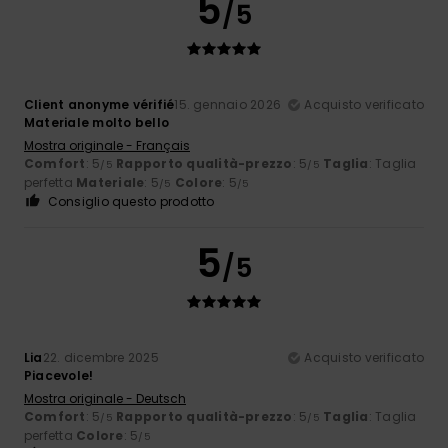
5
/5
Client anonyme vérifié
15. gennaio 2026
Acquisto verificato
Materiale molto bello
Mostra originale - Français
Comfort
: 5
Rapporto qualità-prezzo
: 5
Taglia
: Taglia
/5
/5
perfetta
Materiale
: 5
Colore
: 5
/5
/5
Consiglio questo prodotto
5
/5
Lia
22. dicembre 2025
Acquisto verificato
Piacevole!
Mostra originale - Deutsch
Comfort
: 5
Rapporto qualità-prezzo
: 5
Taglia
: Taglia
/5
/5
perfetta
Colore
: 5
/5