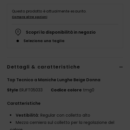
Abbigliame
Questo prodotto è attualmente esaurito.
Compra altre opzioni
Accessori
Scopri la disponibilità in negozio
Calzature
Seleziona una taglia
Fitness
Dettagli & caratteristiche
Snow
Top Tecnico a Maniche Lunghe Beige Donna
Swim
Style
ERJFT05033
Codice colore
tmg0
Caratteristiche
Vestibilità:
Regular con colletto alto
Mezza cerniera sul colletto per la regolazione del
calore