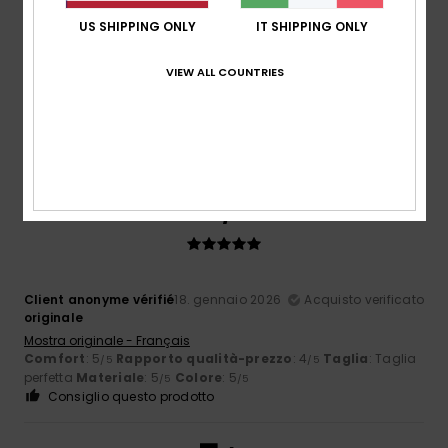
US SHIPPING ONLY
IT SHIPPING ONLY
SUSANNE
29. gennaio 2026
Acquisto verificato
VIEW ALL COUNTRIES
Materiale di buona qualità
Mostra originale - Français
Comfort
: 5
Rapporto qualità-prezzo
: 5
Taglia
: Taglia
/5
/5
perfetta
Materiale
: 5
Colore
: 5
/5
/5
5
/5
Client anonyme vérifié
18. gennaio 2026
Acquisto verificato
originale
Mostra originale - Français
Comfort
: 5
Rapporto qualità-prezzo
: 4
Taglia
: Taglia
/5
/5
perfetta
Materiale
: 5
Colore
: 5
/5
/5
Consiglio questo prodotto