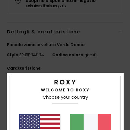
Scopri la disponibilità in negozio
Abbigliame
Seleziona il mio negozio
Accessori
Dettagli & caratteristiche
Calzature
Piccolo zaino in velluto Verde Donna
Style
ERJBP04994
Codice colore
gqm0
Fitness
Caratteristiche
Snow
Tessuto:
velluto a coste stampato
Scomparti:
1 scomparto principale con cerniera
Swim
WELCOME TO ROXY
Scomparto imbottito per laptop
Choose your country
1 tasca frontale con zip
2 tasche laterali per borraccia
Cinghie:
tracolla regolabile con coulisse
Rinforzo:
pannello posteriore imbottito