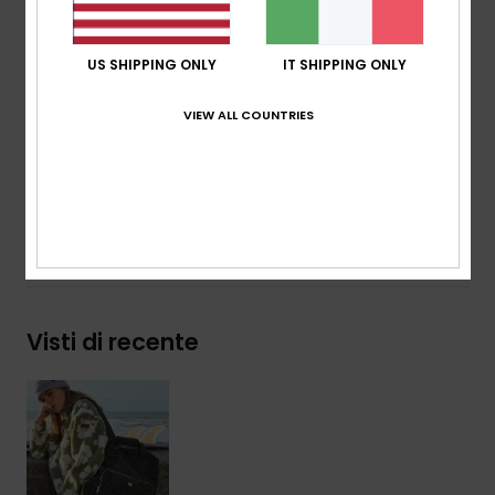
Caratteristiche:
cinghia per fissare lo zaino al
bagaglio
Marcatura:
placca in Roxy metallo
US SHIPPING ONLY
IT SHIPPING ONLY
Dimensioni:
36.5 cm [H] x 31.2 cm [L] x 11 cm [P]
volume:
13 L
VIEW ALL COUNTRIES
Composizione
[Tessuto principale] 100% poliestere
Spedizioni e Resi
Visti di recente