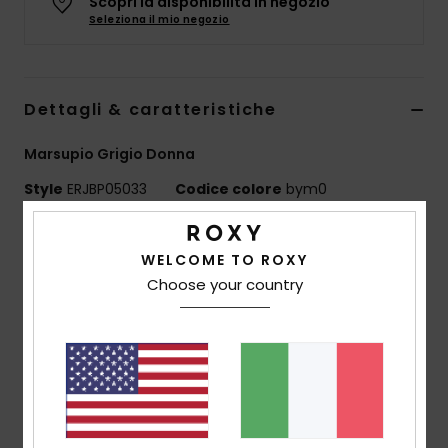
Scopri la disponibilità in negozio
Abbigliame
Seleziona il mio negozio
Accessori
Dettagli & caratteristiche
Calzature
Marsupio Grigio Donna
Style
ERJBP05033
Codice colore
bym0
Fitness
Caratteristiche
Snow
WELCOME TO ROXY
Tessuto:
denim jacquard
Choose your country
Scomparti:
1 scomparto principale con cerniera
Swim
Spallacci:
cintura regolabile in fettuccia di cotone
Dettagli:
logo del marchio sull'orlo
Patch Roxy in tessuto
Dimensioni:
20 cm [H] x 37 cm [L] x 8.5 cm [P]
Volume:
6,3 L