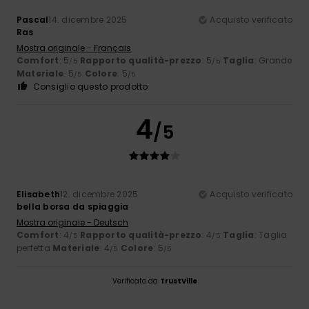
Pascal
14. dicembre 2025
Acquisto verificato
Ras
Mostra originale - Français
Comfort
: 5
Rapporto qualità-prezzo
: 5
Taglia
: Grande
/5
/5
Materiale
: 5
Colore
: 5
/5
/5
Consiglio questo prodotto
4
/5
Elisabeth
12. dicembre 2025
Acquisto verificato
bella borsa da spiaggia
Mostra originale - Deutsch
Comfort
: 4
Rapporto qualità-prezzo
: 4
Taglia
: Taglia
/5
/5
perfetta
Materiale
: 4
Colore
: 5
/5
/5
Verificato da
TrustVille