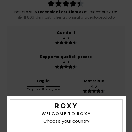
basato su
5 recensioni verificate
dal dicembre 2025
Il 80% dei nostri clienti consiglia questo prodotto
Comfort
4.8
Rapporto qualità-prezzo
4.8
Taglia
Materiale
4.6
Troppo piccolo
Troppo grande
Colore
5.0
WELCOME TO ROXY
Choose your country