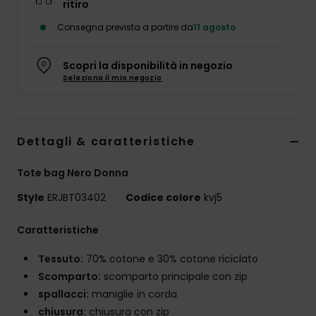
ritiro
Abbigliame
Consegna prevista a partire da
11 agosto
Accessori
Scopri la disponibilità in negozio
Seleziona il mio negozio
Calzature
Fitness
Dettagli & caratteristiche
Tote bag Nero Donna
Snow
Style
ERJBT03402
Codice colore
kvj5
Swim
Caratteristiche
Tessuto:
70% cotone e 30% cotone riciclato
Scomparto:
scomparto principale con zip
spallacci:
maniglie in corda
chiusura:
chiusura con zip