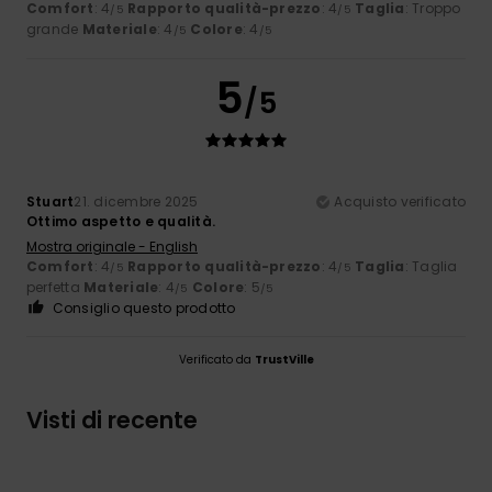
Comfort
: 4
Rapporto qualità-prezzo
: 4
Taglia
: Troppo
/5
/5
grande
Materiale
: 4
Colore
: 4
/5
/5
5
/5
Stuart
21. dicembre 2025
Acquisto verificato
Ottimo aspetto e qualità.
Mostra originale - English
Comfort
: 4
Rapporto qualità-prezzo
: 4
Taglia
: Taglia
/5
/5
perfetta
Materiale
: 4
Colore
: 5
/5
/5
Consiglio questo prodotto
Verificato da
TrustVille
Visti di recente