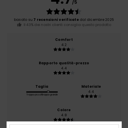
/5
basato su
7 recensioni verificate
dal dicembre 2025
Il 43% dei nostri clienti consiglia questo prodotto
Comfort
4.2
Rapporto qualità-prezzo
4.4
Taglia
Materiale
4.4
Troppo piccolo
Troppo grande
Colore
4.8