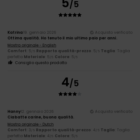
5
/5
Katrina
19. gennaio 2026
Acquisto verificato
Ottima qualità. Ho tenuto il mio ultimo paio per anni.
Mostra originale - English
Comfort
: 5
Rapporto qualità-prezzo
: 5
Taglia
: Taglia
/5
/5
perfetta
Materiale
: 5
Colore
: 5
/5
/5
Consiglio questo prodotto
4
/5
Hanny
12. gennaio 2026
Acquisto verificato
Ciabatte carine, buona qualità.
Mostra originale - Dutch
Comfort
: 3
Rapporto qualità-prezzo
: 4
Taglia
: Taglia
/5
/5
perfetta
Materiale
: 4
Colore
: 5
/5
/5