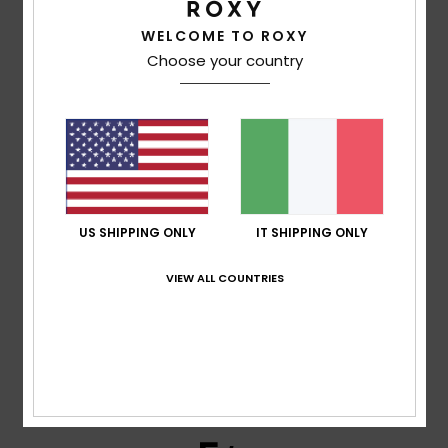
WELCOME TO ROXY
5
/5
Choose your country
Amandine
22. gennaio 2026
Acquisto verificato
Bella stampa
Mostra originale - Français
US SHIPPING ONLY
IT SHIPPING ONLY
5
/5
VIEW ALL COUNTRIES
Amandine
22. gennaio 2026
Acquisto verificato
Mia figlia adora questa stampa.
Mostra originale - Français