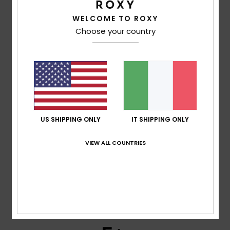
WELCOME TO ROXY
5
/5
Choose your country
Amandine
22. gennaio 2026
Acquisto verificato
Bella stampa
Mostra originale - Français
US SHIPPING ONLY
IT SHIPPING ONLY
5
/5
VIEW ALL COUNTRIES
Amandine
22. gennaio 2026
Acquisto verificato
Mia figlia adora questa stampa.
Mostra originale - Français