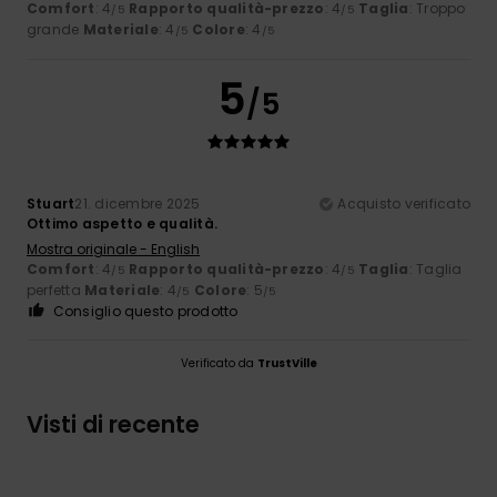
Comfort
: 4
Rapporto qualità-prezzo
: 4
Taglia
: Troppo
/5
/5
grande
Materiale
: 4
Colore
: 4
/5
/5
5
/5
Stuart
21. dicembre 2025
Acquisto verificato
Ottimo aspetto e qualità.
Mostra originale - English
Comfort
: 4
Rapporto qualità-prezzo
: 4
Taglia
: Taglia
/5
/5
perfetta
Materiale
: 4
Colore
: 5
/5
/5
Consiglio questo prodotto
Verificato da
TrustVille
Visti di recente