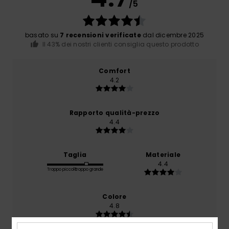
/5
basato su
7 recensioni verificate
dal dicembre 2025
Il 43% dei nostri clienti consiglia questo prodotto
Comfort
4.2
Rapporto qualità-prezzo
4.4
Taglia
Materiale
4.4
Troppo piccolo
Troppo grande
Colore
4.8