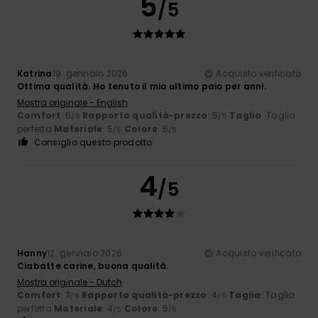
5
/5
Katrina
19. gennaio 2026
Acquisto verificato
Ottima qualità. Ho tenuto il mio ultimo paio per anni.
Mostra originale - English
Comfort
: 5
Rapporto qualità-prezzo
: 5
Taglia
: Taglia
/5
/5
perfetta
Materiale
: 5
Colore
: 5
/5
/5
Consiglio questo prodotto
4
/5
Hanny
12. gennaio 2026
Acquisto verificato
Ciabatte carine, buona qualità.
Mostra originale - Dutch
Comfort
: 3
Rapporto qualità-prezzo
: 4
Taglia
: Taglia
/5
/5
perfetta
Materiale
: 4
Colore
: 5
/5
/5