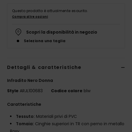
Abbigliame
Questo prodotto è attualmente esaurito.
Compra altre opzioni
Accessori
Scopri la disponibilità in negozio
Calzature
Seleziona una taglia
Fitness
Dettagli & caratteristiche
Snow
Infradito Nero Donna
Swim
Style
ARJL100683
Codice colore
blw
Caratteristiche
Tessuto:
Materiali privi di PVC
Tomaia:
Cinghie superiori in TR con perno in metallo
Roxy