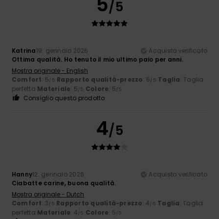
5
/5
Katrina
19. gennaio 2026
Acquisto verificato
Ottima qualità. Ho tenuto il mio ultimo paio per anni.
Mostra originale - English
Comfort
: 5
Rapporto qualità-prezzo
: 5
Taglia
: Taglia
/5
/5
perfetta
Materiale
: 5
Colore
: 5
/5
/5
Consiglio questo prodotto
4
/5
Hanny
12. gennaio 2026
Acquisto verificato
Ciabatte carine, buona qualità.
Mostra originale - Dutch
Comfort
: 3
Rapporto qualità-prezzo
: 4
Taglia
: Taglia
/5
/5
perfetta
Materiale
: 4
Colore
: 5
/5
/5