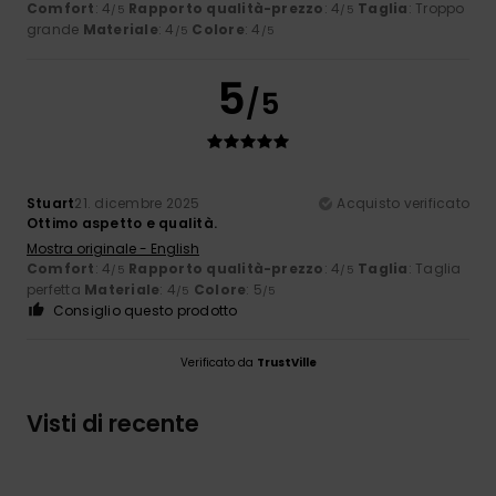
Comfort
: 4
Rapporto qualità-prezzo
: 4
Taglia
: Troppo
/5
/5
grande
Materiale
: 4
Colore
: 4
/5
/5
5
/5
Stuart
21. dicembre 2025
Acquisto verificato
Ottimo aspetto e qualità.
Mostra originale - English
Comfort
: 4
Rapporto qualità-prezzo
: 4
Taglia
: Taglia
/5
/5
perfetta
Materiale
: 4
Colore
: 5
/5
/5
Consiglio questo prodotto
Verificato da
TrustVille
Visti di recente