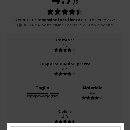
/5
basato su
7 recensioni verificate
dal dicembre 2025
Il 43% dei nostri clienti consiglia questo prodotto
Comfort
4.2
Rapporto qualità-prezzo
4.4
Taglia
Materiale
4.4
Troppo piccolo
Troppo grande
Colore
4.8