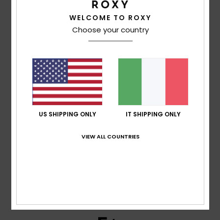
WELCOME TO ROXY
5
/5
Choose your country
Amandine
22. gennaio 2026
Acquisto verificato
Bella stampa
Mostra originale - Français
US SHIPPING ONLY
IT SHIPPING ONLY
5
/5
VIEW ALL COUNTRIES
Amandine
22. gennaio 2026
Acquisto verificato
Mia figlia adora questa stampa.
Mostra originale - Français