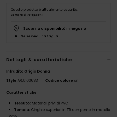
Abbigliame
Questo prodotto è attualmente esaurito.
Compra altre opzioni
Accessori
Scopri la disponibilità in negozio
Calzature
Seleziona una taglia
Fitness
Dettagli & caratteristiche
Snow
Infradito Grigio Donna
Swim
Style
ARJL100683
Codice colore
sil
Caratteristiche
Tessuto:
Materiali privi di PVC
Tomaia:
Cinghie superiori in TR con perno in metallo
Roxy