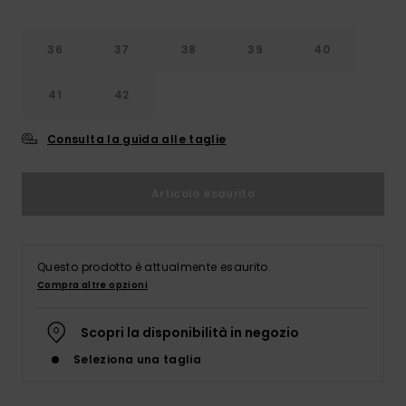
Abbigliame
36
37
38
39
40
Accessori
41
42
Calzature
Consulta la guida alle taglie
Fitness
Articolo esaurito
Snow
Questo prodotto è attualmente esaurito.
Swim
Compra altre opzioni
Scopri la disponibilità in negozio
Seleziona una taglia