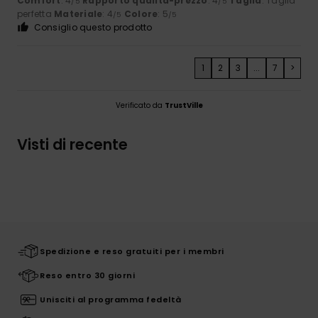
Comfort
: 4
Rapporto qualità-prezzo
: 4
Taglia
: Taglia
/5
/5
perfetta
Materiale
: 4
Colore
: 5
/5
/5
Consiglio questo prodotto
1
2
3
...
7
>
Verificato da
TrustVille
Visti di recente
Spedizione e reso gratuiti per i membri
Reso entro 30 giorni
Unisciti al programma fedeltà