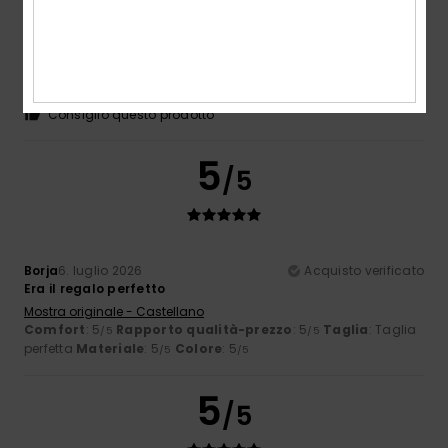
Carol
7. luglio 2026
Acquisto verificato
Infradito sottile ed elegante
Mostra originale - Français
Comfort
: 5
Rapporto qualità-prezzo
: 5
Taglia
: Taglia
/5
/5
perfetta
Materiale
: 5
Colore
: 5
/5
/5
Consiglio questo prodotto
5
/5
Borja
6. luglio 2026
Acquisto verificato
Era il regalo perfetto
Mostra originale - Castellano
Comfort
: 5
Rapporto qualità-prezzo
: 5
Taglia
: Taglia
/5
/5
perfetta
Materiale
: 5
Colore
: 5
/5
/5
5
/5