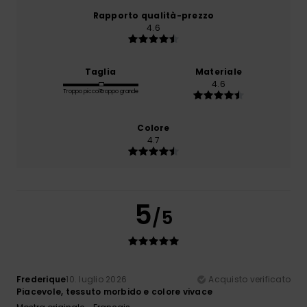
Rapporto qualità-prezzo
4.6
Taglia
Materiale
4.6
Troppo piccolo
Troppo grande
Colore
4.7
5
/5
Frederique
10. luglio 2026
Acquisto verificato
Piacevole, tessuto morbido e colore vivace