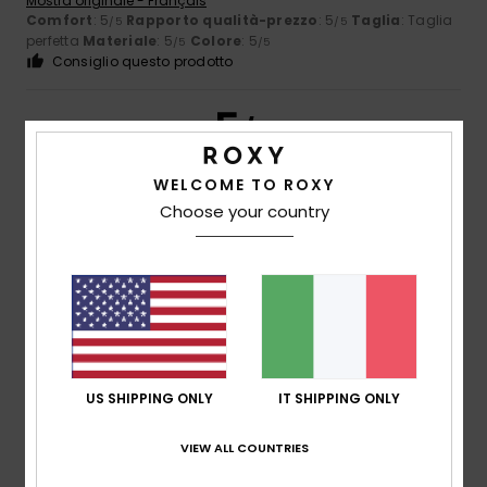
Mostra originale - Français
Comfort
: 5
Rapporto qualità-prezzo
: 5
Taglia
: Taglia
/5
/5
perfetta
Materiale
: 5
Colore
: 5
/5
/5
Consiglio questo prodotto
5
/5
WELCOME TO ROXY
Choose your country
Frederic
8. luglio 2026
Acquisto verificato
Esattamente quello che cercavo
Mostra originale - Français
Comfort
: 5
Rapporto qualità-prezzo
: 5
Taglia
: Taglia
/5
/5
perfetta
Materiale
: 5
Colore
: 5
/5
/5
Consiglio questo prodotto
5
US SHIPPING ONLY
IT SHIPPING ONLY
/5
VIEW ALL COUNTRIES