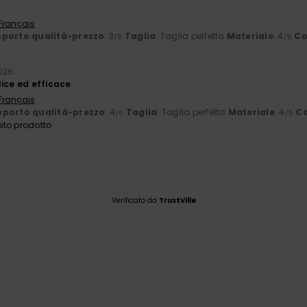
 Français
porto qualità-prezzo
: 3
Taglia
: Taglia perfetta
Materiale
: 4
Co
/5
/5
026
lice ed efficace
 Français
porto qualità-prezzo
: 4
Taglia
: Taglia perfetta
Materiale
: 4
Co
/5
/5
sto prodotto
Verificato da
TrustVille