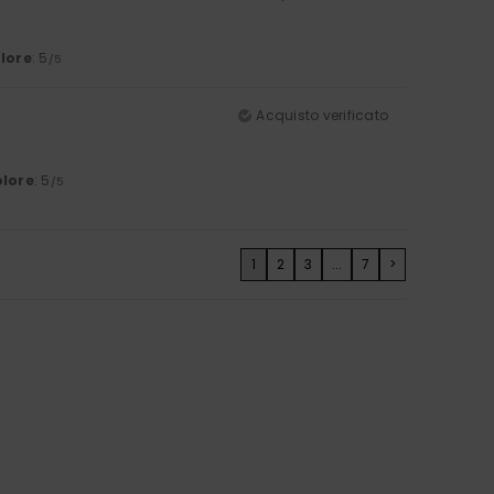
lore
: 5
/5
Acquisto verificato
lore
: 5
/5
1
2
3
...
7
>