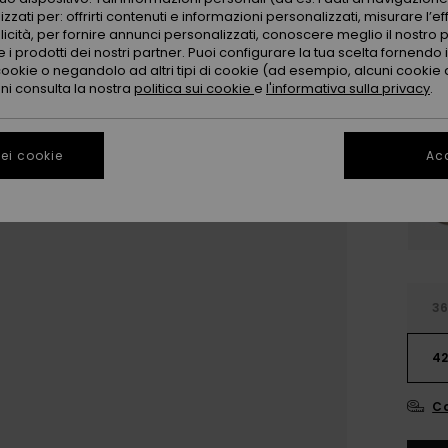
zzati per: offrirti contenuti e informazioni personalizzati, misurare l’ef
licità, per fornire annunci personalizzati, conoscere meglio il nostro 
 i prodotti dei nostri partner. Puoi configurare la tua scelta fornendo
cookie o negandolo ad altri tipi di cookie (ad esempio, alcuni cookie di
oni consulta la nostra
politica sui cookie
e
l'informativa sulla privacy
.
ei cookie
Acc
3
4
Co