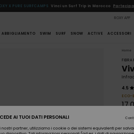
OXY X PURE SURFCAMPS
Vinci un Surf Trip in Marocco
Partecipa
ROXY APP
ABBIGLIAMENTO
SWIM
SURF
SNOW
ACTIVE
ACCESSORI
Home
FIBRA
Viv
Infra
4.5
ECO-
17,
EDE AI TUOI DATI PERSONALI
Cont
Color
 nostri partner, utilizziamo i cookie o dei sistemi equivalenti per sal
uo dispositivo. Tali informazioni personali (ad es. i dati di navigazione e