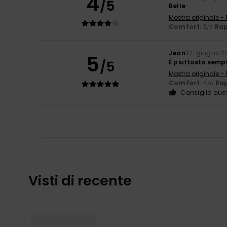
4
/5
Belle
Mostra originale -
Comfort
: 3
Rap
/5
Jean
27. giugno 2
5
/5
È piuttosto semp
Mostra originale -
Comfort
: 4
Rap
/5
Consiglio que
Visti di recente