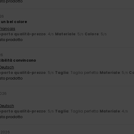
sto prodotto
026
un bel colore
 Français
porto qualità-prezzo
: 4
Materiale
: 5
Colore
: 5
/5
/5
/5
sto prodotto
26
tibilità convincono
 Deutsch
porto qualità-prezzo
: 5
Taglia
: Taglia perfetta
Materiale
: 5
Co
/5
/5
sto prodotto
2026
 Deutsch
porto qualità-prezzo
: 5
Taglia
: Taglia perfetta
Materiale
: 4
/5
/5
sto prodotto
 2026