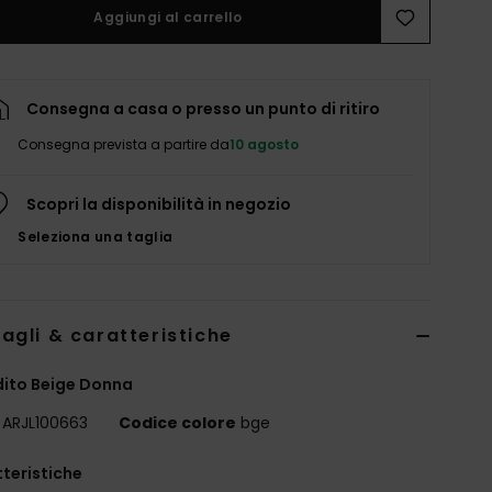
Aggiungi al carrello
Consegna a casa o presso un punto di ritiro
Consegna prevista a partire da
10 agosto
Scopri la disponibilità in negozio
Seleziona una taglia
agli & caratteristiche
dito Beige Donna
ARJL100663
Codice colore
bge
teristiche