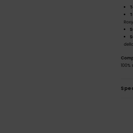
T
T
Rox
S
S
dell
Comp
100% 
Sped