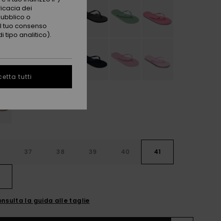
ficacia dei
pubblico o
 il tuo consenso
 tipo analitico).
etta tutti
6
37
38
39
40
41
2
nsulta la guida alle taglie