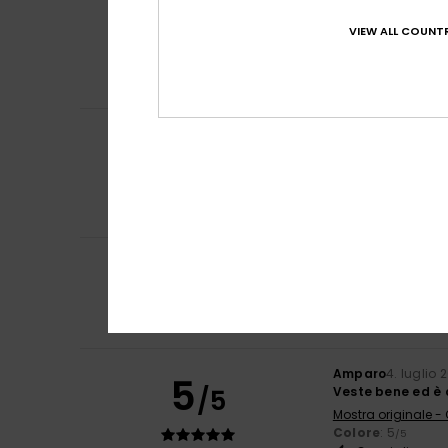
Frederic
8. luglio 
5
/5
Esattamente que
VIEW ALL COUNTR
Mostra originale -
Comfort
: 5
Rap
/5
Consiglio que
Carol
7. luglio 202
5
/5
Infradito sottile
Mostra originale -
Comfort
: 5
Rap
/5
Consiglio que
5
Borja
6. luglio 202
/5
Era il regalo per
Mostra originale -
Comfort
: 5
Rap
/5
Amparo
4. luglio 
5
/5
Veste bene ed è 
Mostra originale -
Colore
: 5
/5