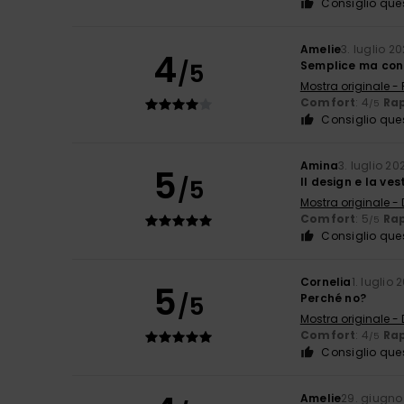
Consiglio que
Amelie
3. luglio 2
4
/5
Semplice ma con 
Mostra originale -
Comfort
: 4
Rap
/5
Consiglio que
Amina
3. luglio 20
5
/5
Il design e la ves
Mostra originale -
Comfort
: 5
Rap
/5
Consiglio que
Cornelia
1. luglio 
5
/5
Perché no?
Mostra originale -
Comfort
: 4
Rap
/5
Consiglio que
Amelie
29. giugno