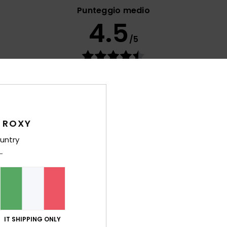
Punteggio medio
4.5
/5
basato su
62 recensioni verificate
dal settembre 2025
Il 65% dei nostri clienti consiglia questo prodotto
orto qualità-prezzo
Taglia
Mate
4.6
4
 ROXY
Troppo piccolo
Troppo grande
untry
lio 2026
to morbido e colore vivace
 Français
porto qualità-prezzo
: 5
Taglia
: Taglia perfetta
Materiale
: 5
Co
/5
/5
sto prodotto
IT SHIPPING ONLY