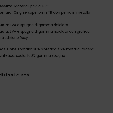
essuto:
Materiali privi di PVC
omaia:
Cinghie superiori in TR con perno in metallo
y
uola:
EVA e spugna di gomma riciclata
uola:
EVA e spugna di gomma riciclata con grafica
a tradizione Roxy
osizione
Tomaia: 98% sintetico / 2% metallo, fodera:
sintetico, suola: 100% gomma spugna
izioni e Resi