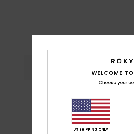
Comfort
Rapp
4.5
WELCOME TO
Choose your co
Frederique
10. lug
5
/5
Piacevole, tessu
Mostra originale -
Comfort
: 5
Rap
/5
Consiglio que
US SHIPPING ONLY