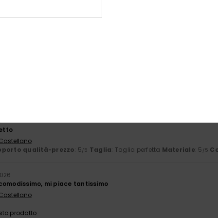
llo che cercavo
 Français
porto qualità-prezzo
: 5
Taglia
: Taglia perfetta
Materiale
: 5
Co
/5
/5
sto prodotto
6
 ed elegante
 Français
porto qualità-prezzo
: 5
Taglia
: Taglia perfetta
Materiale
: 5
Co
/5
/5
sto prodotto
6
fetto
 Castellano
porto qualità-prezzo
: 5
Taglia
: Taglia perfetta
Materiale
: 5
Co
/5
/5
2026
comodissimo, mi piace tantissimo
 Castellano
sto prodotto