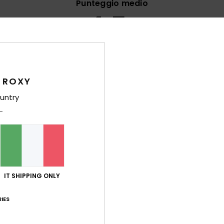
Punteggio medio
4.5
/5
basato su
62 recensioni verificate
dal settembre 2025
Il 65% dei nostri clienti consiglia questo prodotto
 ROXY
untry
orto qualità-prezzo
Taglia
Mate
4.6
4
Troppo piccolo
Troppo grande
lio 2026
to morbido e colore vivace
 Français
IT SHIPPING ONLY
porto qualità-prezzo
: 5
Taglia
: Taglia perfetta
Materiale
: 5
Co
/5
/5
sto prodotto
IES
2026