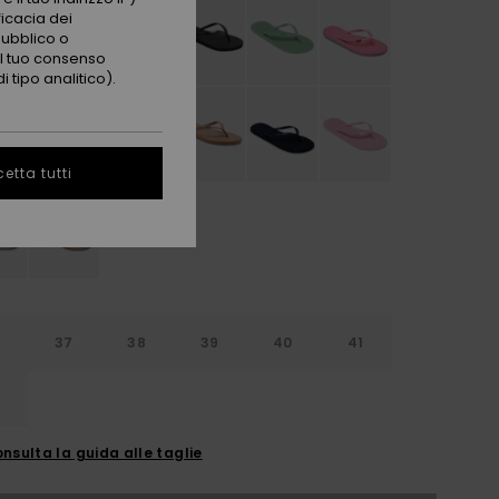
ficacia dei
pubblico o
 il tuo consenso
 tipo analitico).
etta tutti
6
37
38
39
40
41
2
nsulta la guida alle taglie