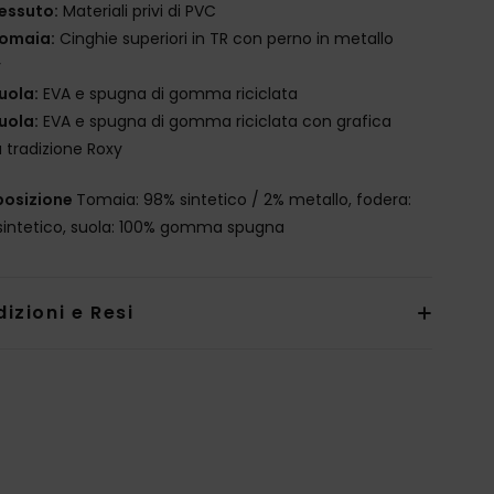
essuto:
Materiali privi di PVC
omaia:
Cinghie superiori in TR con perno in metallo
y
uola:
EVA e spugna di gomma riciclata
uola:
EVA e spugna di gomma riciclata con grafica
a tradizione Roxy
osizione
Tomaia: 98% sintetico / 2% metallo, fodera:
sintetico, suola: 100% gomma spugna
izioni e Resi