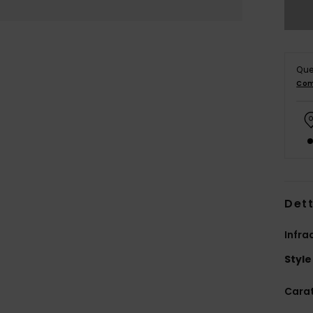
Que
Com
Dett
Infra
Style
Carat