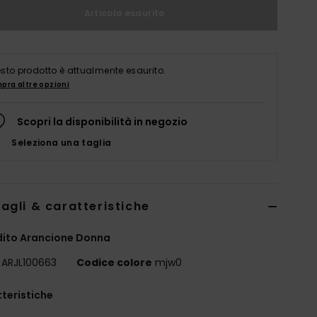
Articolo esaurito
sto prodotto è attualmente esaurito.
pra altre opzioni
Scopri la disponibilità in negozio
Seleziona una taglia
agli & caratteristiche
dito Arancione Donna
ARJL100663
Codice colore
mjw0
teristiche