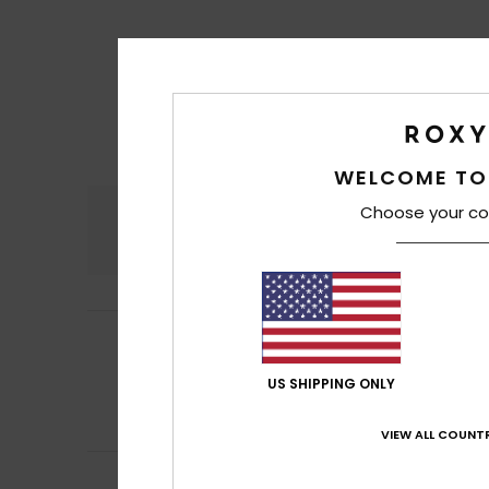
WELCOME TO
Choose your co
Comfort
Rapp
4.5
Frederique
10. lug
5
/5
Piacevole, tessu
Mostra originale -
US SHIPPING ONLY
Comfort
: 5
Rap
/5
Consiglio que
VIEW ALL COUNTR
Frederic
8. luglio 