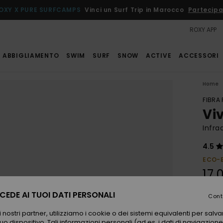
OXY X PURE SURFCAMPS
Vinci un Surf Trip in Marocco
Partecipa
ROXY APP
ABBIGLIAMENTO
SWIM
SURF
SNOW
ACTIVE
ACCESSORI
Home
FIBRA
Viv
Infra
4.5
ECO-
17,
EDE AI TUOI DATI PERSONALI
Cont
Color
 nostri partner, utilizziamo i cookie o dei sistemi equivalenti per sal
uo dispositivo. Tali informazioni personali (ad es. i dati di navigazione e