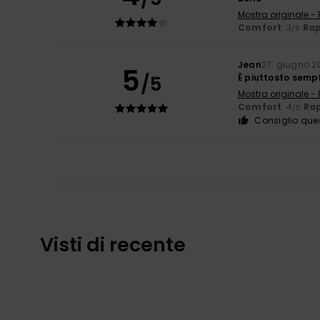
Mostra originale -
Comfort
: 3
Rap
/5
Jean
27. giugno 2
5
/5
È piuttosto semp
Mostra originale -
Comfort
: 4
Rap
/5
Consiglio que
Visti di recente