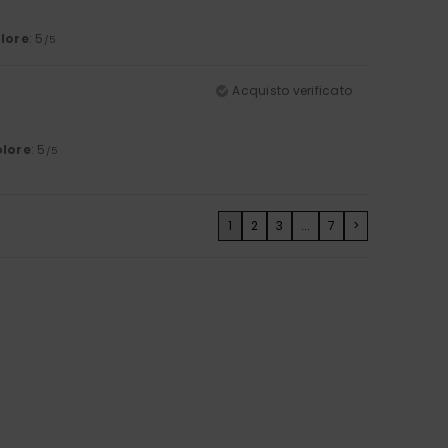
lore
: 5
/5
Acquisto verificato
lore
: 5
/5
1
2
3
...
7
>