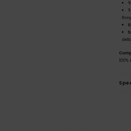
T
T
Rox
S
S
dell
Comp
100% 
Sped