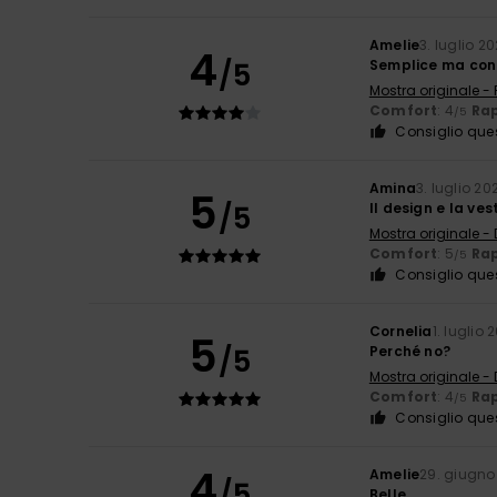
Amelie
3. luglio 2
4
/5
Semplice ma con 
Mostra originale -
Comfort
: 4
Rap
/5
Consiglio que
Amina
3. luglio 20
5
/5
Il design e la ves
Mostra originale -
Comfort
: 5
Rap
/5
Consiglio que
Cornelia
1. luglio 
5
/5
Perché no?
Mostra originale -
Comfort
: 4
Rap
/5
Consiglio que
4
Amelie
29. giugno
/5
Belle