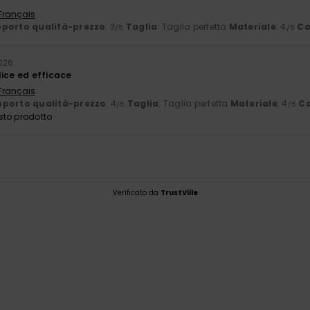
 Français
porto qualità-prezzo
: 3
Taglia
: Taglia perfetta
Materiale
: 4
Co
/5
/5
026
lice ed efficace
 Français
porto qualità-prezzo
: 4
Taglia
: Taglia perfetta
Materiale
: 4
Co
/5
/5
sto prodotto
Verificato da
TrustVille