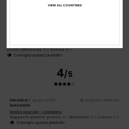
5
/5
VIEW ALL COUNTRIES
NICOLE
5. luglio 2026
Acquisto verificato
Belle infradito, di buona qualità
Mostra originale - Français
Comfort
: 5
Rapporto qualità-prezzo
: 5
Taglia
: Taglia
/5
/5
perfetta
Materiale
: 5
Colore
: 5
/5
/5
Consiglio questo prodotto
4
/5
Veronica
10. giugno 2026
Acquisto verificato
Sono belle
Mostra originale - Castellano
Rapporto qualità-prezzo
: 4
Materiale
: 4
Colore
: 4
/5
/5
/5
Consiglio questo prodotto