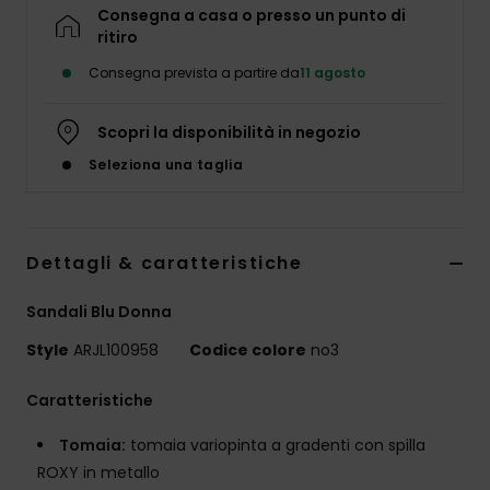
Abbigliame
Consegna a casa o presso un punto di
ritiro
Consegna prevista a partire da
11 agosto
Accessori
Scopri la disponibilità in negozio
Calzature
Seleziona una taglia
Fitness
Dettagli & caratteristiche
Snow
Sandali Blu Donna
Swim
Style
ARJL100958
Codice colore
no3
Caratteristiche
Tomaia:
tomaia variopinta a gradenti con spilla
ROXY in metallo