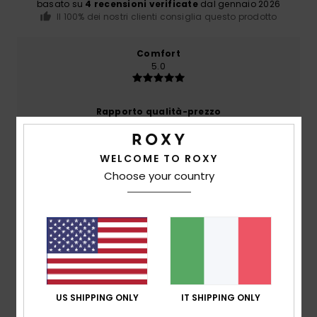
basato su
4 recensioni verificate
dal gennaio 2026
Il 100% dei nostri clienti consiglia questo prodotto
Comfort
5.0
Rapporto qualità-prezzo
4.8
WELCOME TO ROXY
Taglia
Materiale
Choose your country
4.8
Troppo piccolo
Troppo grande
Colore
4.8
US SHIPPING ONLY
IT SHIPPING ONLY