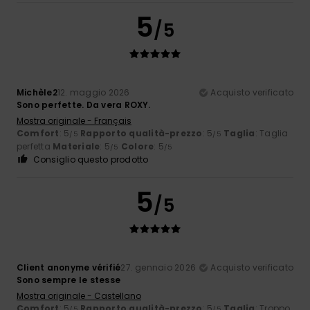
5
/5
Michèle2
12. maggio 2026
Acquisto verificato
Sono perfette. Da vera ROXY.
Mostra originale - Français
Comfort
: 5
Rapporto qualità-prezzo
: 5
Taglia
: Taglia
/5
/5
perfetta
Materiale
: 5
Colore
: 5
/5
/5
Consiglio questo prodotto
5
/5
Client anonyme vérifié
27. gennaio 2026
Acquisto verificato
Sono sempre le stesse
Mostra originale - Castellano
Comfort
: 5
Rapporto qualità-prezzo
: 5
Taglia
: Troppo
/5
/5