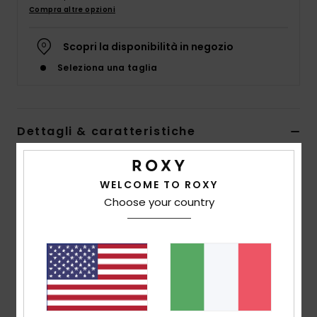
Abbigliame
Compra altre opzioni
Scopri la disponibilità in negozio
Accessori
Seleziona una taglia
Calzature
Dettagli & caratteristiche
Fitness
Bikini a due pezzi con bralette Verde Ragazza 6-16
Snow
WELCOME TO ROXY
Style
ERGX203564
Codice colore
gny3
Choose your country
Swim
Caratteristiche
Collezione:
collezione Very Vista RG
Tessuto:
misto di poliestere morbido, riciclato,
resistente al cloro ed elasticizzato
Forma:
forma a bralette