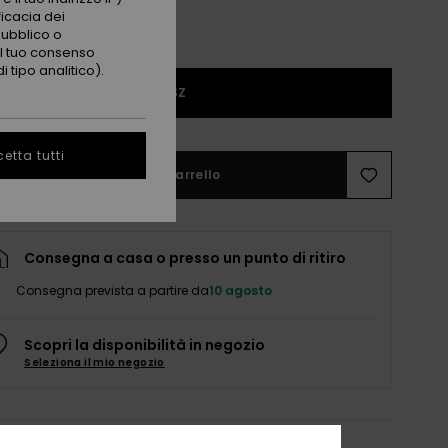
ficacia dei
pubblico o
 il tuo consenso
 tipo analitico).
1SZ
etta tutti
Aggiungi al carrello
Consegna a casa o presso un punto di ritiro
Consegna prevista a partire da
10 agosto
Scopri la disponibilità in negozio
Seleziona il mio negozio