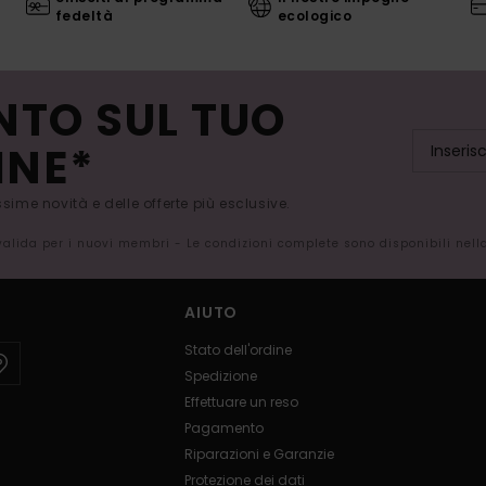
fedeltà
ecologico
NTO SUL TUO
INE*
issime novità e delle offerte più esclusive.
 valida per i nuovi membri - Le condizioni complete sono disponibili nel
AIUTO
Stato dell'ordine
Spedizione
Effettuare un reso
Pagamento
Riparazioni e Garanzie
Protezione dei dati