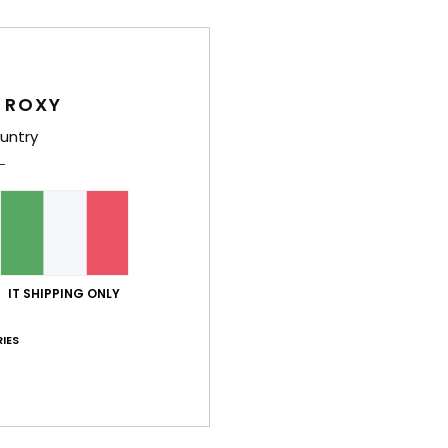
Dett
Occhi
Style
 ROXY
Carat
untry
C
T
S
Comp
polic
IT SHIPPING ONLY
IES
Sped