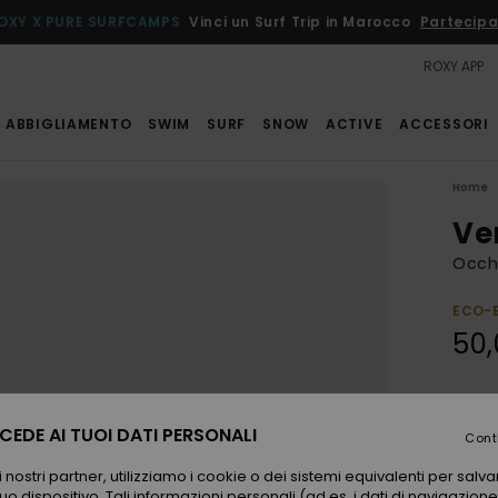
OXY X PURE SURFCAMPS
Vinci un Surf Trip in Marocco
Partecipa
ROXY APP
ABBIGLIAMENTO
SWIM
SURF
SNOW
ACTIVE
ACCESSORI
Home
Ve
Occhi
ECO-
50,
Color
EDE AI TUOI DATI PERSONALI
Cont
 nostri partner, utilizziamo i cookie o dei sistemi equivalenti per sal
uo dispositivo. Tali informazioni personali (ad es. i dati di navigazione e