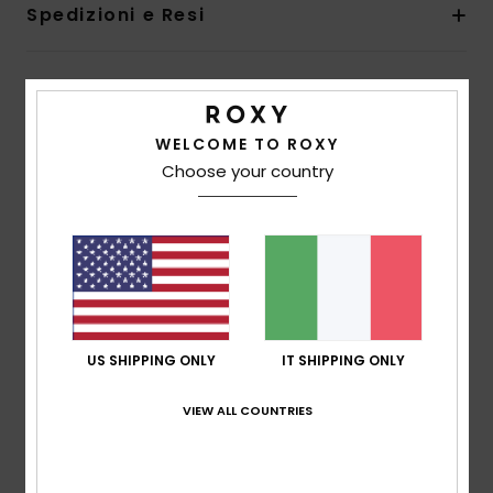
Spedizioni e Resi
Recensioni dei clienti
WELCOME TO ROXY
Choose your country
Punteggio medio
5.0
/5
basato su
1 recensioni verificate
dal febbraio 2026
Il 100% dei nostri clienti consiglia questo prodotto
US SHIPPING ONLY
IT SHIPPING ONLY
Comfort
5.0
VIEW ALL COUNTRIES
Rapporto qualità-prezzo