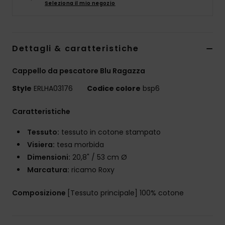
Seleziona il mio negozio
Abbigliame
Accessori
Dettagli & caratteristiche
Calzature
Cappello da pescatore Blu Ragazza
Style
ERLHA03176
Codice colore
bsp6
Fitness
Caratteristiche
Snow
Tessuto:
tessuto in cotone stampato
Visiera:
tesa morbida
Swim
Dimensioni:
20,8" / 53 cm Ø
Marcatura:
ricamo Roxy
Composizione
[Tessuto principale] 100% cotone