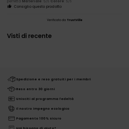
perfetta
Materiale
: 5
Colore
: 5
/5
/5
Consiglio questo prodotto
Verificato da
TrustVille
Visti di recente
Spedizione e reso gratuiti per i membri
Reso entro 30 giorni
Unisciti al programma fedeltà
Il nostro impegno ecologico
Pagamento 100% sicuro
Hai bisogno di aiuto?