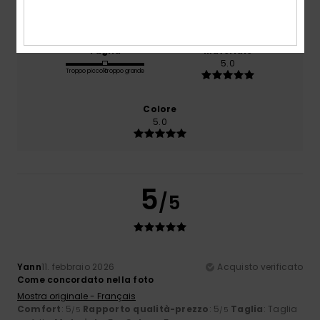
5.0
Taglia
Materiale
5.0
Troppo piccolo
Troppo grande
Colore
5.0
5
/5
Yann
11. febbraio 2026
Acquisto verificato
Come concordato nella foto
Mostra originale - Français
Comfort
: 5
Rapporto qualità-prezzo
: 5
Taglia
: Taglia
/5
/5