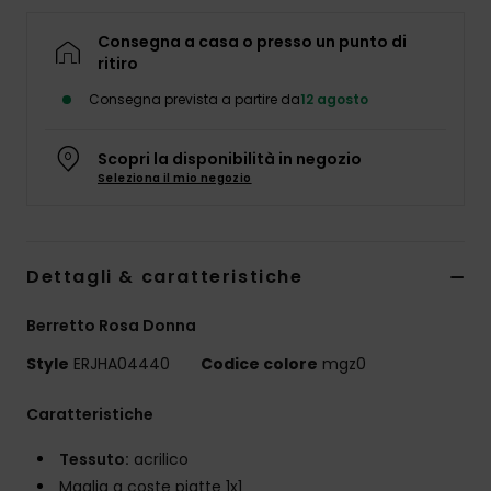
Abbigliame
Consegna a casa o presso un punto di
ritiro
Accessori
Consegna prevista a partire da
12 agosto
Calzature
Scopri la disponibilità in negozio
Seleziona il mio negozio
Fitness
Snow
Dettagli & caratteristiche
Berretto Rosa Donna
Swim
Style
ERJHA04440
Codice colore
mgz0
Caratteristiche
Tessuto:
acrilico
Maglia a coste piatte 1x1