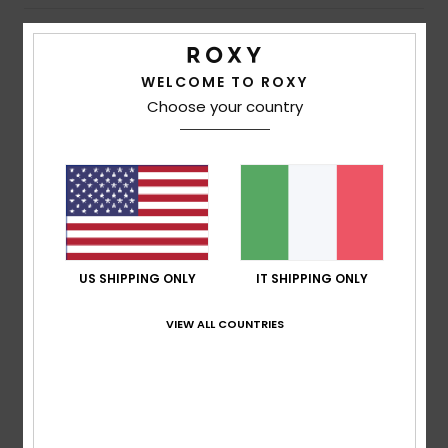
5
/5
WELCOME TO ROXY
Choose your country
Client anonyme vérifié
21. febbraio 2026
Acquisto verificato
Sono molto soddisfatta dei prodotti Roxy
Mostra originale - Français
Comfort
: 5
Rapporto qualità-prezzo
: 5
Taglia
: Grande
/5
/5
Materiale
: 5
Colore
: 5
/5
/5
Consiglio questo prodotto
US SHIPPING ONLY
IT SHIPPING ONLY
5
/5
VIEW ALL COUNTRIES
Laure
10. febbraio 2026
Acquisto verificato
Ben tagliato
Mostra originale - Français