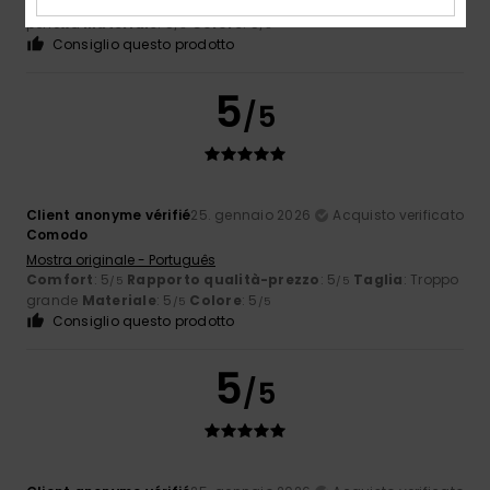
Comfort
: 5
Rapporto qualità-prezzo
: 5
Taglia
: Taglia
/5
/5
perfetta
Materiale
: 5
Colore
: 5
/5
/5
Consiglio questo prodotto
5
/5
Client anonyme vérifié
25. gennaio 2026
Acquisto verificato
Comodo
Mostra originale - Português
Comfort
: 5
Rapporto qualità-prezzo
: 5
Taglia
: Troppo
/5
/5
grande
Materiale
: 5
Colore
: 5
/5
/5
Consiglio questo prodotto
5
/5