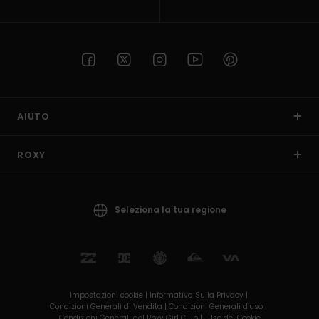
AIUTO
ROXY
Seleziona la tua regione
Impostazioni cookie |
Informativa Sulla Privacy |
Condizioni Generali di Vendita |
Condizioni Generali d’uso |
Condizioni Generali del Roxy Girl Club |
Uso dei Cookie