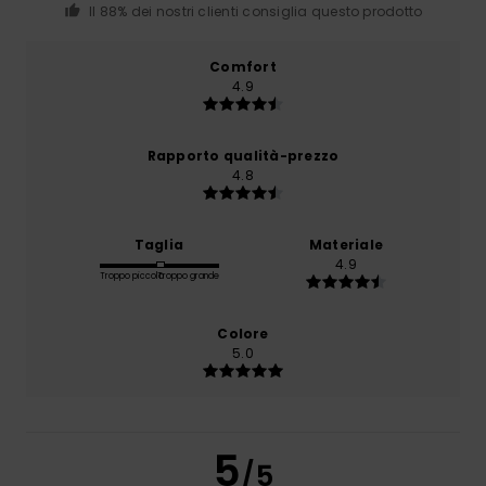
Il 88% dei nostri clienti consiglia questo prodotto
Comfort
4.9
Rapporto qualità-prezzo
4.8
Taglia
Materiale
4.9
Troppo piccolo
Troppo grande
Colore
5.0
5
/5