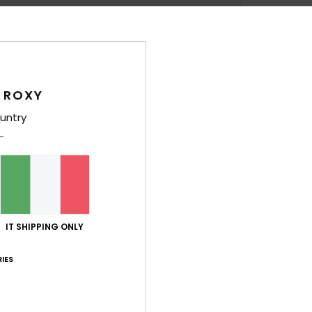
Dett
Tavol
Style
 ROXY
Carat
untry
D
D
C
T
N
R
IT SHIPPING ONLY
Comp
IES
Sped