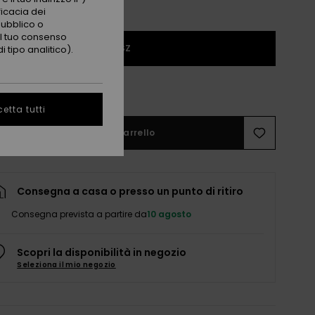
ficacia dei
pubblico o
 il tuo consenso
1SZ
 tipo analitico).
stano pochissimi!
etta tutti
Aggiungi al carrello
Consegna a casa o presso un punto di ritiro
Consegna prevista a partire da
10 agosto
Scopri la disponibilità in negozio
Seleziona il mio negozio