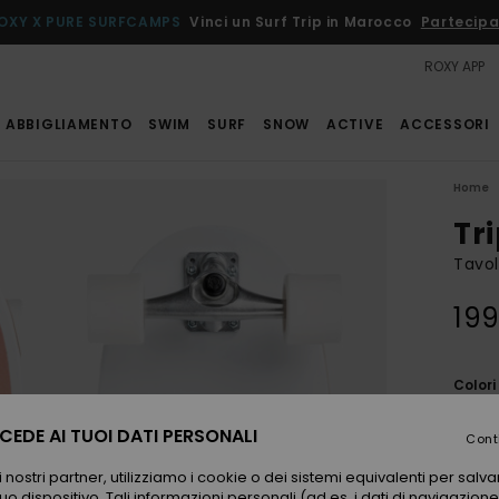
OXY X PURE SURFCAMPS
Vinci un Surf Trip in Marocco
Partecipa
ROXY APP
ABBIGLIAMENTO
SWIM
SURF
SNOW
ACTIVE
ACCESSORI
Home
Tri
Tavol
199
Color
EDE AI TUOI DATI PERSONALI
Cont
 nostri partner, utilizziamo i cookie o dei sistemi equivalenti per sal
uo dispositivo. Tali informazioni personali (ad es. i dati di navigazione e