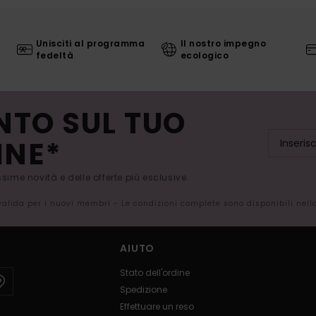
Unisciti al programma
Il nostro impegno
fedeltà
ecologico
NTO SUL TUO
INE*
issime novità e delle offerte più esclusive.
 valida per i nuovi membri - Le condizioni complete sono disponibili nel
AIUTO
Stato dell'ordine
Spedizione
Effettuare un reso