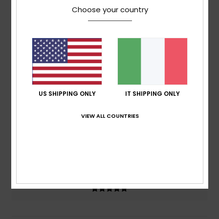
Choose your country
basato su
2 recensioni verificate
dal luglio 2026
Il 100% dei nostri clienti consiglia questo prodotto
Comfort
5.0
Rapporto qualità-prezzo
US SHIPPING ONLY
IT SHIPPING ONLY
5.0
VIEW ALL COUNTRIES
Taglia
Materiale
5.0
Troppo piccolo
Troppo grande
Colore
5.0