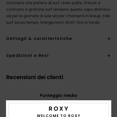
contrasto che parlano di surf. Linee pulite, finiture a
contrasto e grafiche surf rendono questo capo distintivo
sia per le giornate al sole sia per i momenti in lineup. Stile
surf senza tempo. Energia retrò. ROXY fino in fondo.
Dettagli & caratteristiche
Spedizioni e Resi
Recensioni dei clienti
Punteggio medio
5.0
/5
WELCOME TO ROXY