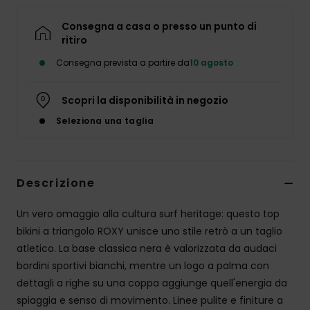
Abbigliame
Consegna a casa o presso un punto di
ritiro
Accessori
Consegna prevista a partire da
10 agosto
Calzature
Scopri la disponibilità in negozio
Seleziona una taglia
Fitness
Snow
Descrizione
Swim
Un vero omaggio alla cultura surf heritage: questo top
bikini a triangolo ROXY unisce uno stile retrò a un taglio
atletico. La base classica nera è valorizzata da audaci
bordini sportivi bianchi, mentre un logo a palma con
dettagli a righe su una coppa aggiunge quell'energia da
spiaggia e senso di movimento. Linee pulite e finiture a