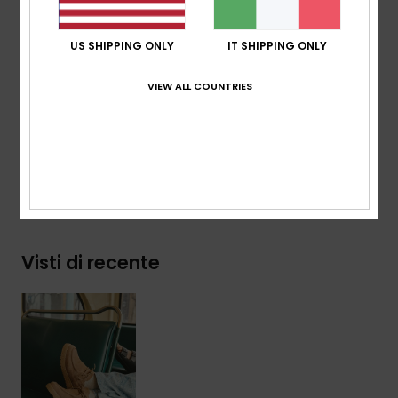
Lacci tondi sottili
Logo Roxy inciso al laser
US SHIPPING ONLY
IT SHIPPING ONLY
Linguetta in pelle suina
VIEW ALL COUNTRIES
Composizione
Tomaia: 100% pelle scamosciata di
capretto / Fodera: 100% pelle di maiale / Suola: 100% TPR
Spedizioni e Resi
Visti di recente