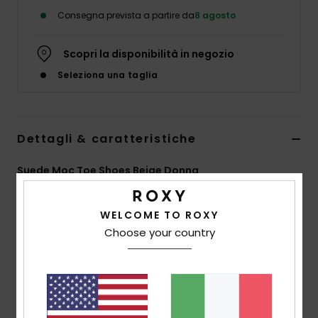
Abbigliame
Consegna prevista a partire da
8 agosto
Accessori
Scopri la disponibilità in negozio
Seleziona una taglia
Calzature
Fitness
Dettagli & caratteristiche
Suede Moc Toe Shoes Beige Donna
Snow
Style
ERJS700010
Codice colore
nat
WELCOME TO ROXY
Swim
Caratteristiche
Choose your country
Tomaia:
100% pelle scamosciata di capretto
Fodera:
100% pelle di maiale
Suola:
100% tpr
Caratteristiche:
allacciatura con occhielli perforati